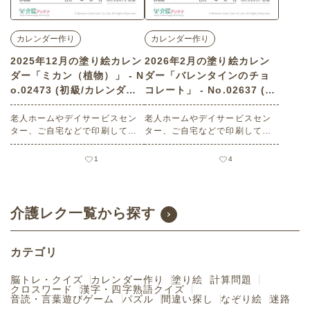
カレンダー作り
カレンダー作り
2025年12月の塗り絵カレン
2026年2月の塗り絵カレン
ダー「ミカン（植物）」 - N
ダー「バレンタインのチョ
o.02473 (初級/カレンダー
コレート」 - No.02637 (初
作りの介護レク素材)
級/カレンダー作りの介護レ
老人ホームやデイサービスセン
ク素材)
老人ホームやデイサービスセン
ター、ご自宅などで印刷してお
ター、ご自宅などで印刷してお
使いいただける無料の高齢者向
使いいただける無料の高齢者向
け介護レク素材 2025年12月の
け介護レク素材 2026年2月の塗
1
4
塗り絵カレンダー「ミカン（植
り絵カレンダー「バレンタイン
物）」（カレンダー作り・初
のチョコレート」（カレンダー
級）です。 関連キーワード：十
作り・初級）です。 関連キーワ
二月・師走・December・１２
ード：二月・如月・February・
介護レク一覧から探す
月・みかん・蜜柑・柑橘類・温
２月・お菓子・スイーツ・プレ
州・果物・フルーツ
ゼント・リボン
カテゴリ
脳トレ・クイズ
カレンダー作り
塗り絵
計算問題
クロスワード
漢字・四字熟語クイズ
音読・言葉遊びゲーム
パズル
間違い探し
なぞり絵
迷路