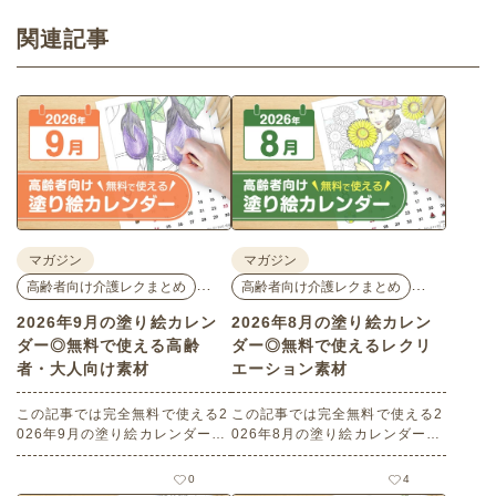
関連記事
マガジン
マガジン
…
…
高齢者向け介護レクまとめ
高齢者向け介護レクまとめ
2026年9月の塗り絵カレン
2026年8月の塗り絵カレン
ダー◎無料で使える高齢
ダー◎無料で使えるレクリ
者・大人向け素材
エーション素材
この記事では完全無料で使える2
この記事では完全無料で使える2
026年9月の塗り絵カレンダーを
026年8月の塗り絵カレンダーを
ご紹介します。人気で定番のお
ご紹介します。人気で定番のお
花モチーフのイラストや秋の思
花モチーフのイラストや夏の思
0
4
い出のイラストなど、使いやす
い出のイラストなど、使いやす