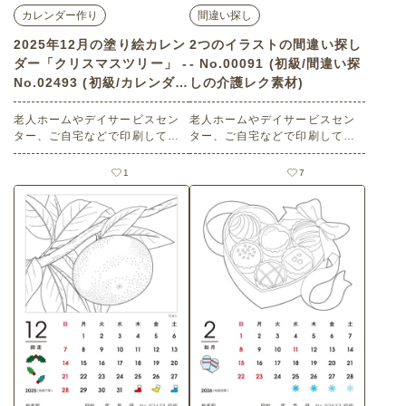
カレンダー作り
間違い探し
2025年12月の塗り絵カレン
2つのイラストの間違い探し
ダー「クリスマスツリー」 -
- No.00091 (初級/間違い探
No.02493 (初級/カレンダー
しの介護レク素材)
作りの介護レク素材)
老人ホームやデイサービスセン
老人ホームやデイサービスセン
ター、ご自宅などで印刷してお
ター、ご自宅などで印刷してお
使いいただける無料の高齢者向
使いいただける無料の高齢者向
け介護レク素材 2025年12月の
け介護レク素材（間違い探し・
1
7
塗り絵カレンダー「クリスマス
初級）です。
ツリー」（カレンダー作り・初
級）です。 関連キーワード：十
二月・師走・December・１２
月・もみの木・聖樹・簡単・プ
レゼント・かんたん・カンタン