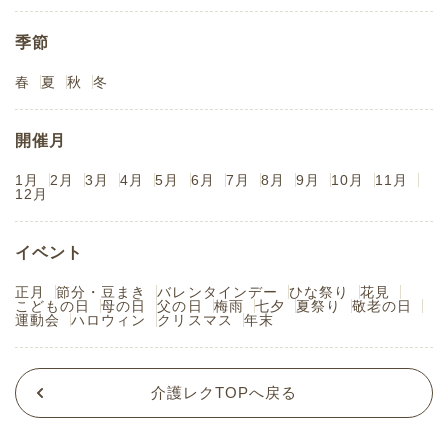
季節
春
夏
秋
冬
開催月
1月
2月
3月
4月
5月
6月
7月
8月
9月
10月
11月
12月
イベント
正月
節分・豆まき
バレンタインデー
ひな祭り
花見
こどもの日
母の日
父の日
梅雨
七夕
夏祭り
敬老の日
運動会
ハロウィン
クリスマス
年末
介護レクTOPへ戻る