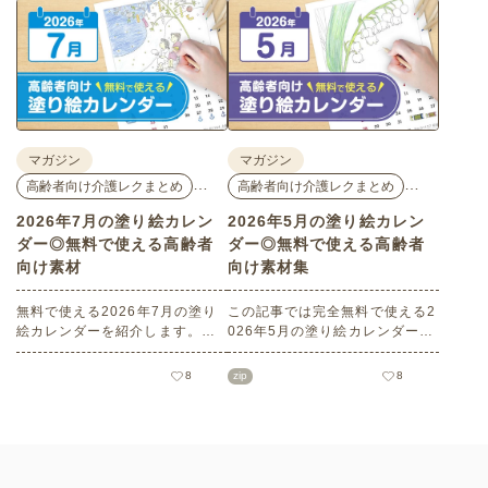
いレクリエーション素材満載で
い素材満載です！商用フリーで
す！商用フリーで無料のためお
無料のためお気軽にさまざまな
気軽にさまざまなシーンでお使
シーンでお使いいただけます。
いいただけます。
マガジン
マガジン
…
…
高齢者向け介護レクまとめ
高齢者向け介護レクまとめ
2026年7月の塗り絵カレン
2026年5月の塗り絵カレン
ダー◎無料で使える高齢者
ダー◎無料で使える高齢者
向け素材
向け素材集
無料で使える2026年7月の塗り
この記事では完全無料で使える2
絵カレンダーを紹介します。子
026年5月の塗り絵カレンダーを
どもから高齢者までどなたでも
ご紹介します。こどもの日や母
お使いいただけて、花や植物な
の日などの季節感を感じられる
8
zip
8
どの人気モチーフもあり、簡単
塗り絵が満載です！商用フリー
なものから大人の塗り絵など難
でさまざまなシーンで無制限で
易度も選べます！当サイトでし
お使いいただけます。
かダウンロードできない塗り絵
素材です。ぜひさまざまなシー