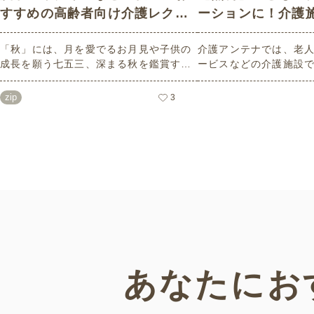
すすめの高齢者向け介護レク素
ーションに！介護
材
高齢者向けレク素
「秋」には、月を愛でるお月見や子供の
介護アンテナでは、老
成長を願う七五三、深まる秋を鑑賞する
ービスなどの介護施設
紅葉狩りなど、心を和ませるイベントが
る高齢者向けレク素材
たくさんあります。今回は介護アンテナ
います。今回はそのな
zip
3
オリジナルの秋におすすめの高齢者向け
の日」にちなんだ素材
介護レク素材をご紹介します。窓越し
てご紹介。会員の方は
に、色づく景色の変化を感じながら、楽
限でご利用いただけま
しんでみてはいかがでしょうか。
あなたにお