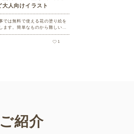
ど大人向けイラスト
事では無料で使える花の塗り絵を
します。簡単なものから難しい大
齢者向けのものまでバリエーショ
富で、塗り方もそれぞれ楽しめま
1
わいい塗り絵をお探しの方はぜひ
クしてみてください。
ご紹介