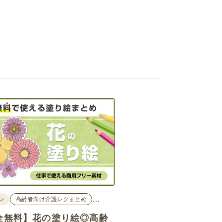
…
ン
高齢者向け介護レクまとめ
全無料】花の塗り絵◎高齢