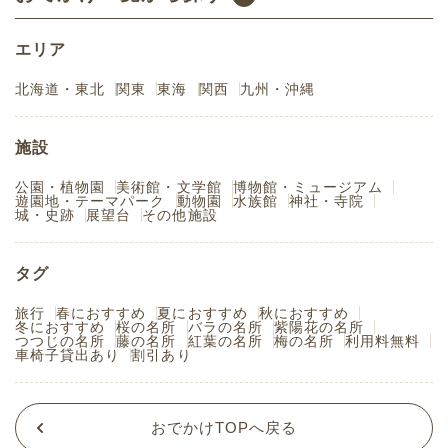
エリア
北海道・東北
関東
東海
関西
九州・沖縄
施設
公園・植物園
美術館・文学館
博物館・ミュージアム
遊園地・テーマパーク
動物園
水族館
神社・寺院
城・史跡
展望台
その他施設
タグ
旅行
春におすすめ
夏におすすめ
秋におすすめ
冬におすすめ
桜の名所
バラの名所
紫陽花の名所
つつじの名所
藤の名所
紅葉の名所
梅の名所
利用料無料
車椅子貸出あり
割引あり
おでかけTOPへ戻る