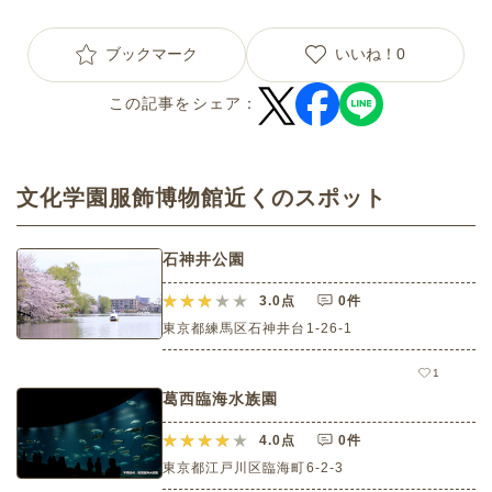
ブックマーク
いいね！
0
この記事をシェア：
文化学園服飾博物館近くのスポット
石神井公園
3.0
点
0件
東京都練馬区石神井台1-26-1
1
葛西臨海水族園
4.0
点
0件
東京都江戸川区臨海町6-2-3