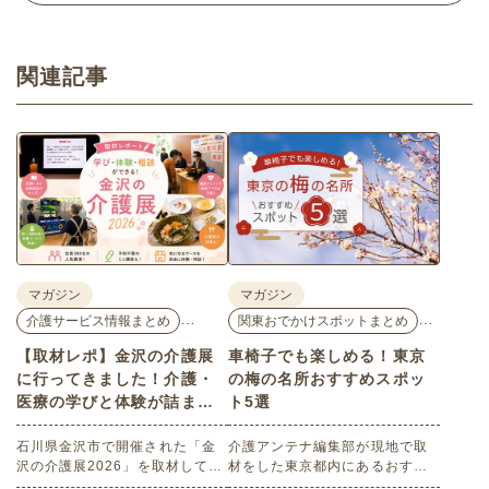
関連記事
マガジン
マガジン
…
…
介護サービス情報まとめ
関東おでかけスポットまとめ
【取材レポ】金沢の介護展
車椅子でも楽しめる！東京
に行ってきました！介護・
の梅の名所おすすめスポッ
医療の学びと体験が詰まっ
ト5選
た1日。
石川県金沢市で開催された「金
介護アンテナ編集部が現地で取
沢の介護展2026」を取材してき
材をした東京都内にあるおすす
ました。医師による人気講演か
めの梅の名所を５選紹介しま