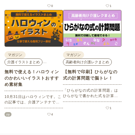
ら、気軽に参加できるミニ講
す。見どころはもちろんのこと
0
1
座、体験型の企業ブースまで、
バリアフリーの設備面について
介護・医療・健康の“学び・体
も紹介しているので、介護施設
験・相談”が一度にできる、見ど
などでの外出アクティビティの
ころ満載のイベントの様子をレ
事前チェックの際にぜひ参考に
ポートします。
してください。
マガジン
マガジン
…
介護イラストまとめ
高齢者向け介護レクまとめ
無料で使える！ハロウィン
【無料で印刷】ひらがなの
のかわいいイラストおすす
式の計算問題で脳トレ！
め素材集
「ひらがなの式の計算問題」は
ひらがなで書かれた式を計算す
10月31日はハロウィンです。こ
る問題です。想像力やワーキン
の記事では、介護アンテナで扱
グメモリのトレーニングとして
う高齢者向けイラスト素材か
1
も活用できる脳トレ問題です。
ら、ハロウィンにちなんだおば
zip
4
こちらは会員登録をすると無料
けやかぼちゃなどの素材をご紹
でプリントすることができるの
介します。いずれも万人受けす
でぜひご活用ください！
るデザインで背景は透明処理済
み。商用利用もOKなので制作に