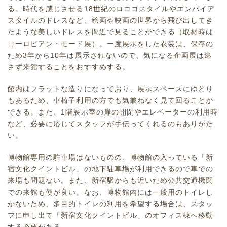
る。時代を感じさせる18世紀のロココスタイルやエンパイア
スタイルのドレスなど、絵画や映画の世界から飛び出してき
たような美しいドレスを間近で見ることができる（取材時は
ヨーロピアン・モード展）。一度展示をした衣装は、保存の
ため3年から10年は展示されないので、気になる企画展は逃
さず来館することをおすすめする。
館内はフラットな造りになっており、展示スペースにゆとり
もあるため、車椅子利用の方でも気兼ねなく見て回ることが
できる。また、1階展示室の扉の開閉やエレベーターの利用時
など、必要に応じてスタッフが手伝ってくれるのもありがた
い。
博物館専用の駐車場はないものの、博物館の入っている「新
宿文化クイントビル」の地下駐車場が利用できるので車での
来場も問題ない。また、新宿駅からも近いため公共交通機関
での来館も便が良い。なお、博物館内には一般用のトイレし
かないため、多目的トイレの利用を希望する場合は、スタッ
フに申し出て「新宿文化クイントビル」のオフィス棟へ移動