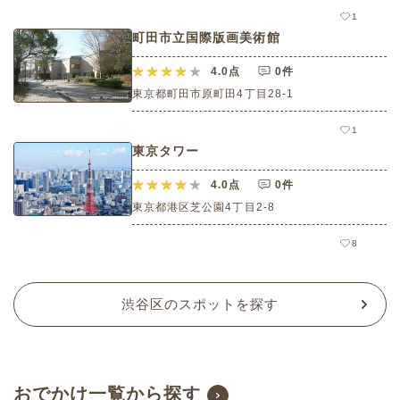
1
町田市立国際版画美術館
4.0
点
0件
東京都町田市原町田4丁目28-1
1
東京タワー
4.0
点
0件
東京都港区芝公園4丁目2-8
8
渋谷区のスポットを探す
おでかけ一覧から探す