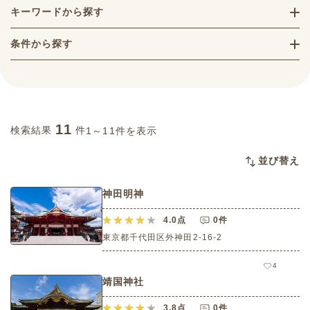
キーワードから探す
条件から探す
11
検索結果
件
1～11件を表示
並び替え
神田明神
4.0
点
0件
東京都千代田区外神田2-16-2
4
靖国神社
3.8
点
0件