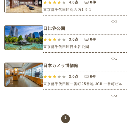
4.0
点
0件
東京都千代田区丸の内1-9-1
3
日比谷公園
3.0
点
0件
東京都千代田区日比谷公園
1
日本カメラ博物館
3.0
点
0件
東京都千代田区一番町25番地 JCII 一番町ビル
2
1