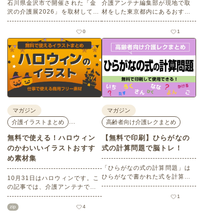
石川県金沢市で開催された「金
介護アンテナ編集部が現地で取
沢の介護展2026」を取材してき
材をした東京都内にあるおすす
ました。医師による人気講演か
めの梅の名所を５選紹介しま
ら、気軽に参加できるミニ講
す。見どころはもちろんのこと
0
1
座、体験型の企業ブースまで、
バリアフリーの設備面について
介護・医療・健康の“学び・体
も紹介しているので、介護施設
験・相談”が一度にできる、見ど
などでの外出アクティビティの
ころ満載のイベントの様子をレ
事前チェックの際にぜひ参考に
ポートします。
してください。
マガジン
マガジン
…
介護イラストまとめ
高齢者向け介護レクまとめ
無料で使える！ハロウィン
【無料で印刷】ひらがなの
のかわいいイラストおすす
式の計算問題で脳トレ！
め素材集
「ひらがなの式の計算問題」は
ひらがなで書かれた式を計算す
10月31日はハロウィンです。こ
る問題です。想像力やワーキン
の記事では、介護アンテナで扱
グメモリのトレーニングとして
う高齢者向けイラスト素材か
1
も活用できる脳トレ問題です。
ら、ハロウィンにちなんだおば
zip
4
こちらは会員登録をすると無料
けやかぼちゃなどの素材をご紹