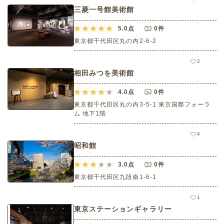
三菱一号館美術館
5.0
点
0件
東京都千代田区丸の内2-6-2
2
相田みつを美術館
4.0
点
0件
東京都千代田区丸の内3-5-1 東京国際フォーラ
ム 地下1階
4
昭和館
3.0
点
0件
東京都千代田区九段南1-6-1
1
東京ステーションギャラリー