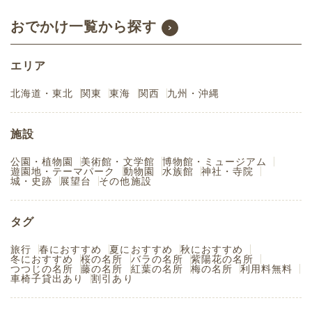
おでかけ一覧から探す
エリア
北海道・東北
関東
東海
関西
九州・沖縄
施設
公園・植物園
美術館・文学館
博物館・ミュージアム
遊園地・テーマパーク
動物園
水族館
神社・寺院
城・史跡
展望台
その他施設
タグ
旅行
春におすすめ
夏におすすめ
秋におすすめ
冬におすすめ
桜の名所
バラの名所
紫陽花の名所
つつじの名所
藤の名所
紅葉の名所
梅の名所
利用料無料
車椅子貸出あり
割引あり