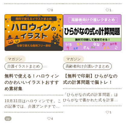
ました。医師による人気講演か
めの梅の名所を５選紹介しま
ら、気軽に参加できるミニ講
す。見どころはもちろんのこと
0
1
座、体験型の企業ブースまで、
バリアフリーの設備面について
介護・医療・健康の“学び・体
も紹介しているので、介護施設
験・相談”が一度にできる、見ど
などでの外出アクティビティの
ころ満載のイベントの様子をレ
事前チェックの際にぜひ参考に
ポートします。
してください。
マガジン
マガジン
…
介護イラストまとめ
高齢者向け介護レクまとめ
無料で使える！ハロウィン
【無料で印刷】ひらがなの
のかわいいイラストおすす
式の計算問題で脳トレ！
め素材集
「ひらがなの式の計算問題」は
ひらがなで書かれた式を計算す
10月31日はハロウィンです。こ
る問題です。想像力やワーキン
の記事では、介護アンテナで扱
グメモリのトレーニングとして
う高齢者向けイラスト素材か
1
も活用できる脳トレ問題です。
ら、ハロウィンにちなんだおば
zip
4
こちらは会員登録をすると無料
けやかぼちゃなどの素材をご紹
でプリントすることができるの
介します。いずれも万人受けす
でぜひご活用ください！
るデザインで背景は透明処理済