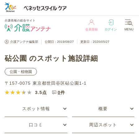
介護情報の総合サイト
会員登録
ログイン
MENU
介護情報の総合サイト
介護アンテナ編集部
公開日：2019/08/27
更新日：2020/05/27
会員登録
ログイン
MENU
砧公園 のスポット施設詳細
公園・植物園
〒157-0075 東京都世田谷区砧公園1‐1
3.5
点
0
件
スポット情報
概要
口コミ
周辺スポット