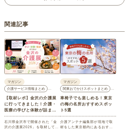
関連記事
マガジン
マガジン
…
…
介護サービス情報まとめ
関東おでかけスポットまとめ
【取材レポ】金沢の介護展
車椅子でも楽しめる！東京
に行ってきました！介護・
の梅の名所おすすめスポッ
医療の学びと体験が詰まっ
ト5選
た1日。
石川県金沢市で開催された「金
介護アンテナ編集部が現地で取
沢の介護展2026」を取材してき
材をした東京都内にあるおすす