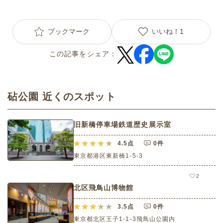
ブックマーク
いいね！
1
この記事をシェア：
砧公園 近くのスポット
旧新橋停車場鉄道歴史展示室
4.5
点
0件
東京都港区東新橋1-5-3
2
北区飛鳥山博物館
3.5
点
0件
東京都北区王子1-1-3飛鳥山公園内