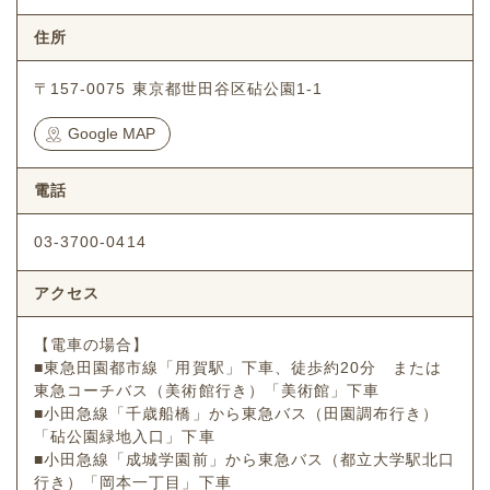
住所
〒157-0075 東京都世田谷区砧公園1‐1
Google MAP
電話
03-3700-0414
アクセス
【電車の場合】
■東急田園都市線「用賀駅」下車、徒歩約20分 または
東急コーチバス（美術館行き）「美術館」下車
■小田急線「千歳船橋」から東急バス（田園調布行き）
「砧公園緑地入口」下車
■小田急線「成城学園前」から東急バス（都立大学駅北口
行き）「岡本一丁目」下車