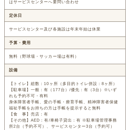
はサービスセンターへ要問い合わせ
定休日
サービスセンター及び各施設は年末年始は休業
予算・費用
無料（野球場・サッカー場は有料）
設備
【トイレ】総数：10ヶ所（多目的トイレ併設：8ヶ所）
【駐車場】一般：有（177台）/優先：有（3台）※いず
れも予約不可・有料
身体障害者手帳、愛の手帳・療育手帳、精神障害者保健
福祉手帳をお持ちの方は手帳を提示すると無料
【食 事】売店：有
【その他】AED：有/車椅子貸出：有 ※駐車場管理事務
所2台（予約不可）、サービスセンター3台（予約可）