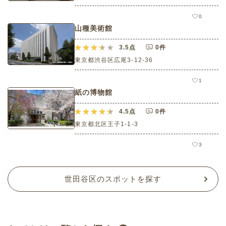
0
山種美術館
3.5
点
0件
東京都渋谷区広尾3-12-36
1
紙の博物館
4.5
点
0件
東京都北区王子1-1-3
3
世田谷区のスポットを探す