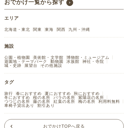
おでかけ一覧から探す
エリア
北海道・東北
関東
東海
関西
九州・沖縄
施設
公園・植物園
美術館・文学館
博物館・ミュージアム
遊園地・テーマパーク
動物園
水族館
神社・寺院
城・史跡
展望台
その他施設
タグ
旅行
春におすすめ
夏におすすめ
秋におすすめ
冬におすすめ
桜の名所
バラの名所
紫陽花の名所
つつじの名所
藤の名所
紅葉の名所
梅の名所
利用料無料
車椅子貸出あり
割引あり
おでかけTOPへ戻る