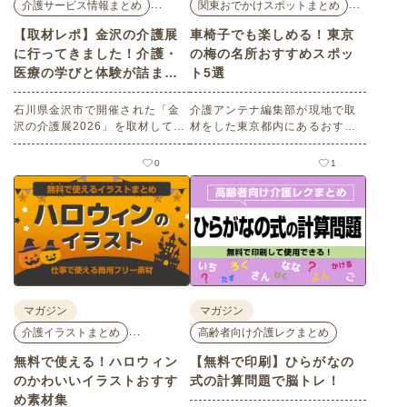
…
…
介護サービス情報まとめ
関東おでかけスポットまとめ
【取材レポ】金沢の介護展
車椅子でも楽しめる！東京
に行ってきました！介護・
の梅の名所おすすめスポッ
医療の学びと体験が詰まっ
ト5選
た1日。
石川県金沢市で開催された「金
介護アンテナ編集部が現地で取
沢の介護展2026」を取材してき
材をした東京都内にあるおすす
ました。医師による人気講演か
めの梅の名所を５選紹介しま
ら、気軽に参加できるミニ講
す。見どころはもちろんのこと
0
1
座、体験型の企業ブースまで、
バリアフリーの設備面について
介護・医療・健康の“学び・体
も紹介しているので、介護施設
験・相談”が一度にできる、見ど
などでの外出アクティビティの
ころ満載のイベントの様子をレ
事前チェックの際にぜひ参考に
ポートします。
してください。
マガジン
マガジン
…
介護イラストまとめ
高齢者向け介護レクまとめ
無料で使える！ハロウィン
【無料で印刷】ひらがなの
のかわいいイラストおすす
式の計算問題で脳トレ！
め素材集