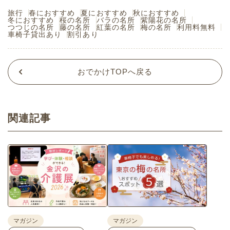
旅行
春におすすめ
夏におすすめ
秋におすすめ
冬におすすめ
桜の名所
バラの名所
紫陽花の名所
つつじの名所
藤の名所
紅葉の名所
梅の名所
利用料無料
車椅子貸出あり
割引あり
おでかけTOPへ戻る
関連記事
マガジン
マガジン