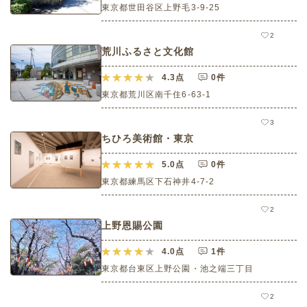
東京都世田谷区上野毛3-9-25
2
荒川ふるさと文化館
4.3
点
0件
東京都荒川区南千住6-63-1
3
ちひろ美術館・東京
5.0
点
0件
東京都練馬区下石神井4-7-2
2
上野恩賜公園
4.0
点
1件
東京都台東区上野公園・池之端三丁目
2