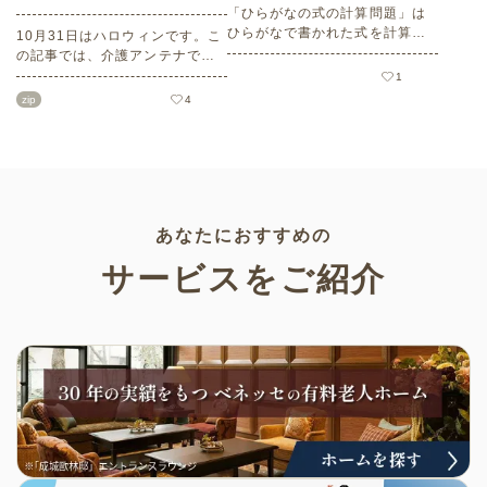
「ひらがなの式の計算問題」は
ひらがなで書かれた式を計算す
10月31日はハロウィンです。こ
る問題です。想像力やワーキン
の記事では、介護アンテナで扱
グメモリのトレーニングとして
う高齢者向けイラスト素材か
1
も活用できる脳トレ問題です。
ら、ハロウィンにちなんだおば
zip
4
こちらは会員登録をすると無料
けやかぼちゃなどの素材をご紹
でプリントすることができるの
介します。いずれも万人受けす
でぜひご活用ください！
るデザインで背景は透明処理済
み。商用利用もOKなので制作に
ご活用ください。
あなたにおすすめの
サービスをご紹介