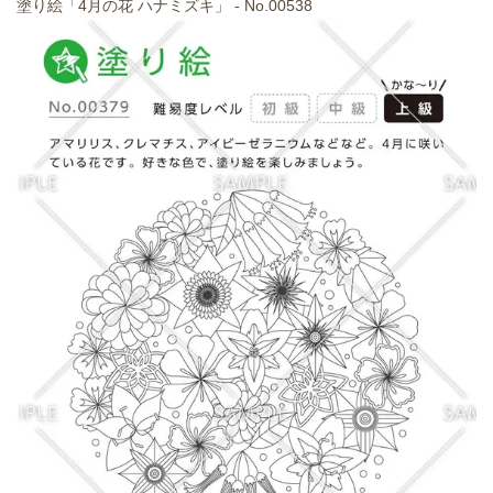
塗り絵「4月の花 ハナミズキ」 - No.00538