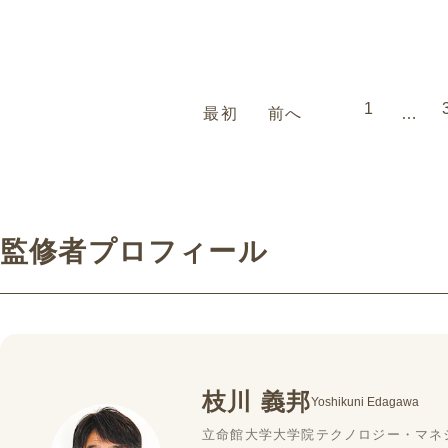
級）です。
級）です。
1
最初
前へ
…
監修者プロフィール
枝川 義邦
Yoshikuni Edagawa
立命館大学大学院テクノロジー・マネ