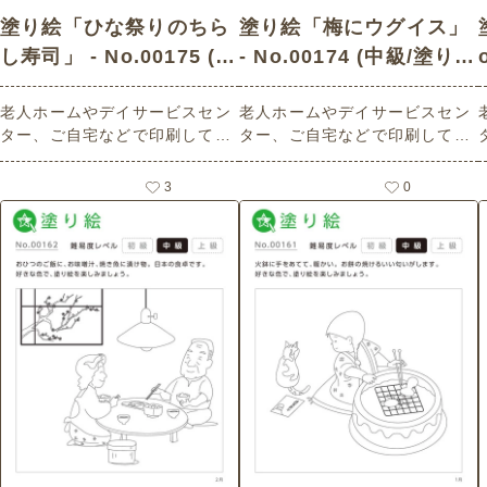
塗り絵「ひな祭りのちら
塗り絵「梅にウグイス」
し寿司」 - No.00175 (中
- No.00174 (中級/塗り絵
級/塗り絵の介護レク素
の介護レク素材)
老人ホームやデイサービスセン
老人ホームやデイサービスセン
材)
ター、ご自宅などで印刷してお
ター、ご自宅などで印刷してお
使いいただける無料の高齢者向
使いいただける無料の高齢者向
け介護レク素材（塗り絵・中
け介護レク素材（塗り絵・中
3
0
級）です。
級）です。