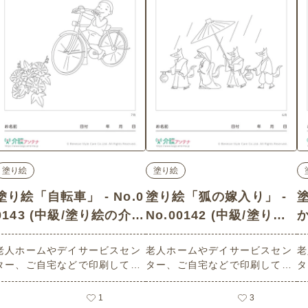
塗り絵
塗り絵
塗り絵「自転車」 - No.0
塗り絵「狐の嫁入り」 -
0143 (中級/塗り絵の介護
No.00142 (中級/塗り絵
か
レク素材)
の介護レク素材)
老人ホームやデイサービスセン
老人ホームやデイサービスセン
老
材
ター、ご自宅などで印刷してお
ター、ご自宅などで印刷してお
タ
使いいただける無料の高齢者向
使いいただける無料の高齢者向
使
け介護レク素材（塗り絵・中
け介護レク素材（塗り絵・中
け
1
3