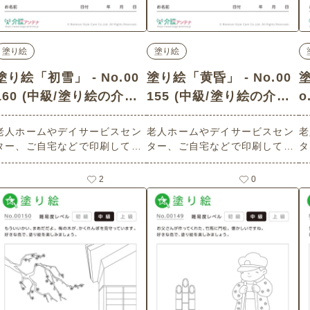
塗り絵
塗り絵
塗り絵「初雪」 - No.00
塗り絵「黄昏」 - No.00
塗
160 (中級/塗り絵の介護
155 (中級/塗り絵の介護
o
レク素材)
レク素材)
老人ホームやデイサービスセン
老人ホームやデイサービスセン
老
ター、ご自宅などで印刷してお
ター、ご自宅などで印刷してお
タ
使いいただける無料の高齢者向
使いいただける無料の高齢者向
使
け介護レク素材（塗り絵・中
け介護レク素材（塗り絵・中
け
2
0
級）です。
級）です。
級