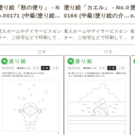
塗り絵「秋の便り」 - N
塗り絵「カエル」 - No.0
塗
o.00171 (中級/塗り絵の
0166 (中級/塗り絵の介護
o
介護レク素材)
レク素材)
老人ホームやデイサービスセン
老人ホームやデイサービスセン
老
ター、ご自宅などで印刷してお
ター、ご自宅などで印刷してお
タ
使いいただける無料の高齢者向
使いいただける無料の高齢者向
使
け介護レク素材（塗り絵・中
け介護レク素材（塗り絵・中
け
0
2
級）です。
級）です。
級