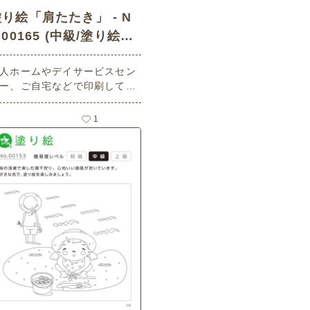
り絵「肩たたき」 - N
.00165 (中級/塗り絵の
介護レク素材)
人ホームやデイサービスセン
ー、ご自宅などで印刷してお
いいただける無料の高齢者向
介護レク素材（塗り絵・中
1
）です。