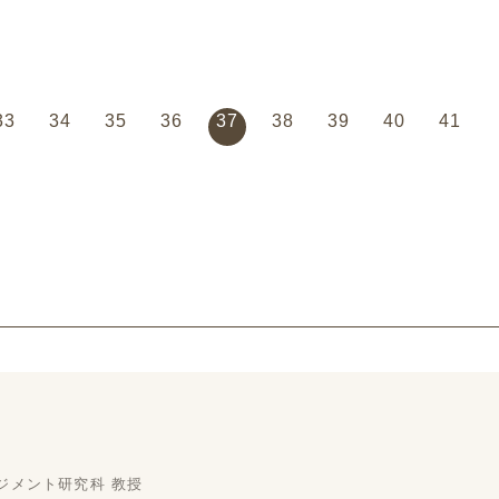
級）です。
級）です。
級
33
34
35
36
37
38
39
40
41
ジメント研究科 教授