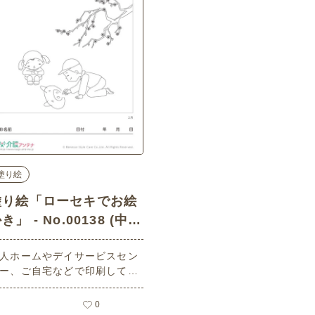
塗り絵
塗り絵「ローセキでお絵
き」 - No.00138 (中
級/塗り絵の介護レク素
人ホームやデイサービスセン
)
ー、ご自宅などで印刷してお
いいただける無料の高齢者向
介護レク素材（塗り絵・中
0