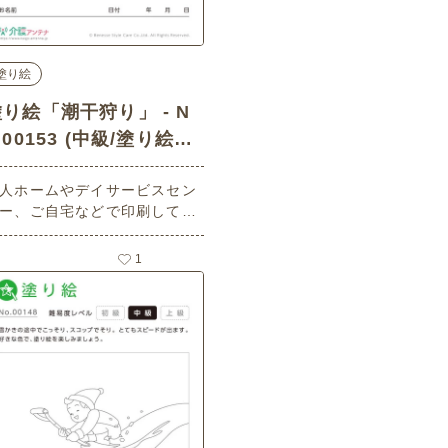
塗り絵
り絵「潮干狩り」 - N
.00153 (中級/塗り絵の
介護レク素材)
人ホームやデイサービスセン
ー、ご自宅などで印刷してお
いいただける無料の高齢者向
介護レク素材（塗り絵・中
1
）です。