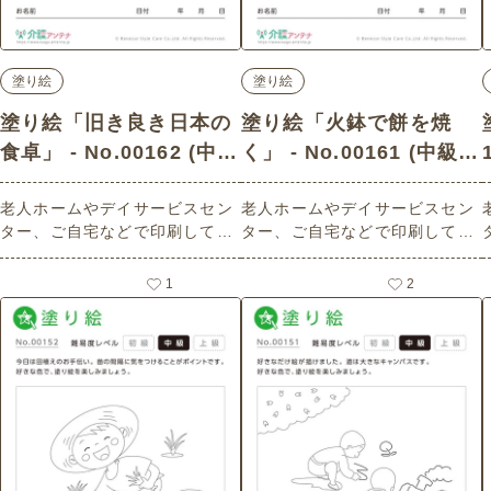
塗り絵
塗り絵
塗り絵「旧き良き日本の
塗り絵「火鉢で餅を焼
食卓」 - No.00162 (中
く」 - No.00161 (中級/
級/塗り絵の介護レク素
塗り絵の介護レク素材)
老人ホームやデイサービスセン
老人ホームやデイサービスセン
材)
ター、ご自宅などで印刷してお
ター、ご自宅などで印刷してお
使いいただける無料の高齢者向
使いいただける無料の高齢者向
け介護レク素材（塗り絵・中
け介護レク素材（塗り絵・中
1
2
級）です。
級）です。