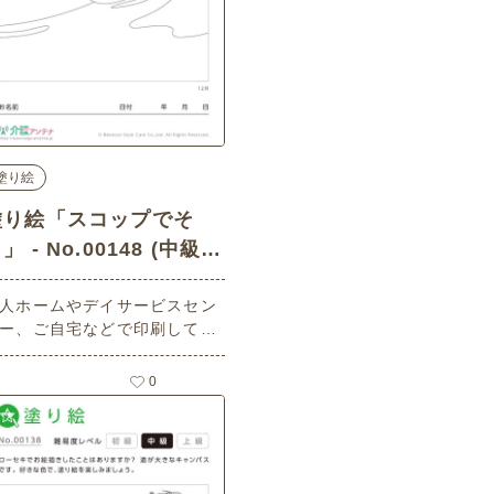
塗り絵
塗り絵「スコップでそ
」 - No.00148 (中級/
塗り絵の介護レク素材)
人ホームやデイサービスセン
ー、ご自宅などで印刷してお
いいただける無料の高齢者向
介護レク素材（塗り絵・中
0
）です。