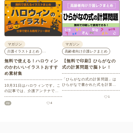
座、体験型の企業ブースまで、
バリアフリーの設備面について
介護・医療・健康の“学び・体
も紹介しているので、介護施設
験・相談”が一度にできる、見ど
などでの外出アクティビティの
ころ満載のイベントの様子をレ
事前チェックの際にぜひ参考に
ポートします。
してください。
マガジン
マガジン
…
介護イラストまとめ
高齢者向け介護レクまとめ
無料で使える！ハロウィン
【無料で印刷】ひらがなの
のかわいいイラストおすす
式の計算問題で脳トレ！
め素材集
「ひらがなの式の計算問題」は
ひらがなで書かれた式を計算す
10月31日はハロウィンです。こ
る問題です。想像力やワーキン
の記事では、介護アンテナで扱
グメモリのトレーニングとして
う高齢者向けイラスト素材か
1
も活用できる脳トレ問題です。
ら、ハロウィンにちなんだおば
zip
4
こちらは会員登録をすると無料
けやかぼちゃなどの素材をご紹
でプリントすることができるの
介します。いずれも万人受けす
でぜひご活用ください！
るデザインで背景は透明処理済
み。商用利用もOKなので制作に
ご活用ください。