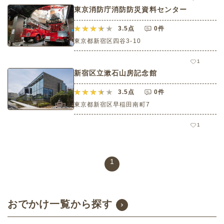
東京消防庁消防防災資料センター
3.5
点
0件
東京都新宿区四谷3-10
1
新宿区立漱石山房記念館
3.5
点
0件
東京都新宿区早稲田南町7
1
1
おでかけ一覧から探す