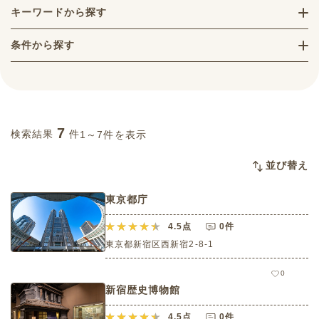
キーワードから探す
条件から探す
7
検索結果
件
1～7件を表示
並び替え
東京都庁
4.5
点
0件
東京都新宿区西新宿2-8-1
0
新宿歴史博物館
4.5
点
0件