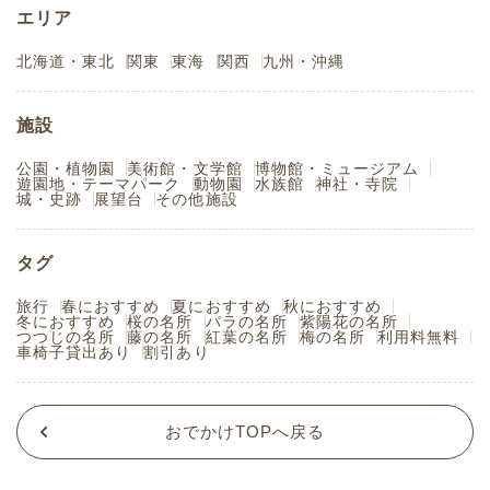
エリア
北海道・東北
関東
東海
関西
九州・沖縄
施設
公園・植物園
美術館・文学館
博物館・ミュージアム
遊園地・テーマパーク
動物園
水族館
神社・寺院
城・史跡
展望台
その他施設
タグ
旅行
春におすすめ
夏におすすめ
秋におすすめ
冬におすすめ
桜の名所
バラの名所
紫陽花の名所
つつじの名所
藤の名所
紅葉の名所
梅の名所
利用料無料
車椅子貸出あり
割引あり
おでかけTOPへ戻る