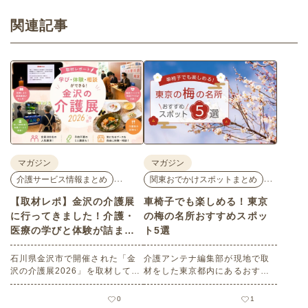
関連記事
マガジン
マガジン
…
…
介護サービス情報まとめ
関東おでかけスポットまとめ
【取材レポ】金沢の介護展
車椅子でも楽しめる！東京
に行ってきました！介護・
の梅の名所おすすめスポッ
医療の学びと体験が詰まっ
ト5選
た1日。
石川県金沢市で開催された「金
介護アンテナ編集部が現地で取
沢の介護展2026」を取材してき
材をした東京都内にあるおすす
ました。医師による人気講演か
めの梅の名所を５選紹介しま
ら、気軽に参加できるミニ講
す。見どころはもちろんのこと
0
1