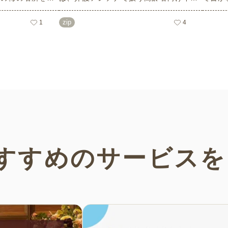
ろはもちろんのこ
スト素材から、ハロウィンにちなんだお
力やワ
面についても紹介
ばけやかぼちゃなどの素材をご紹介しま
しても
zip
1
4
設などでの外出ア
す。いずれも万人受けするデザインで背
らは会
ェックの際にぜひ
景は透明処理済み。商用利用もOKなので
ること
制作にご活用ください。
い！
すすめの
サービスを