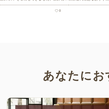
る人気講演から、気軽に参加できるミニ
選紹介します。見どこ
講座、体験型の企業ブースまで、介護・
とバリアフリーの設備
0
医療・健康の“学び・体験・相談”が一度
しているので、介護施
にできる、見どころ満載のイベントの様
クティビティの事前チ
子をレポートします。
参考にしてください。
あなたにお