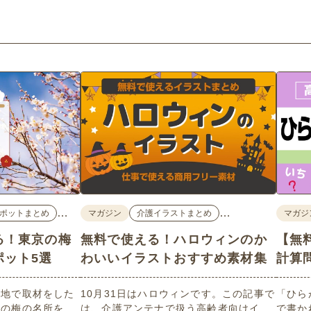
…
…
ポットまとめ
マガジン
介護イラストまとめ
マガジ
る！東京の梅
無料で使える！ハロウィンのか
【無
ポット5選
わいいイラストおすすめ素材集
計算
現地で取材をした
10月31日はハロウィンです。この記事で
「ひら
めの梅の名所を５
は、介護アンテナで扱う高齢者向けイラ
で書か