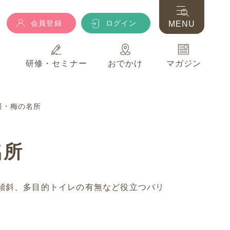
会員登録
ログイン
MENU
典
研修・セミナー
おでかけ
マガジン
会員登録
ログイン
MENU
園・梅の名所
典
研修・セミナー
おでかけ
マガジン
名所
傾斜、多目的トイレの有無など役立つバリ