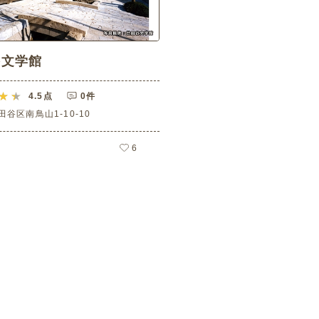
谷文学館
4.5
点
0件
谷区南鳥山1-10-10
6