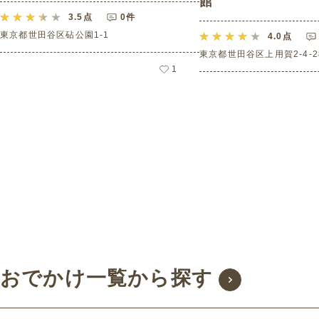
館
3.5
点
0件
東京都世田谷区砧公園1‐1
4.0
点
東京都世田谷区上用賀2-4-2
1
おでかけ一覧から探す