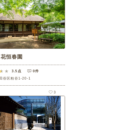
蘆花恒春園
3.5
点
0件
谷区粕谷1-20-1
3