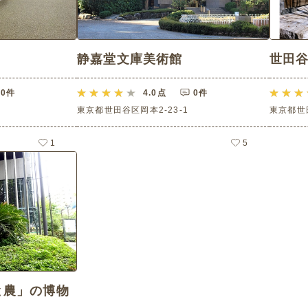
静嘉堂文庫美術館
世田
0件
4.0
点
0件
東京都世田谷区岡本2-23-1
東京都世田
1
5
と農」の博物