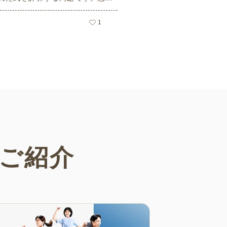
ーキングメモリのトレーニングと
活用できる脳トレ問題です。こち
1
員登録をすると無料でプリントす
ができるのでぜひご活用くださ
ご紹介