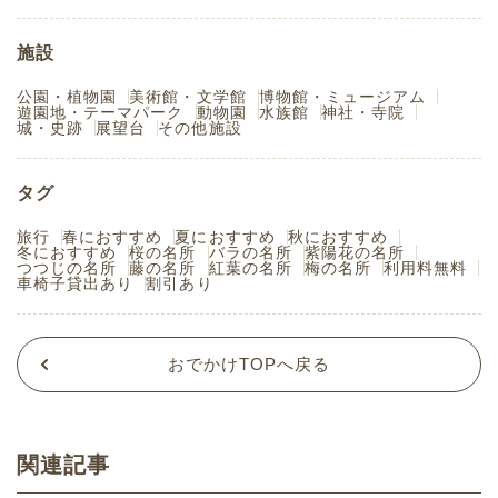
施設
公園・植物園
美術館・文学館
博物館・ミュージアム
遊園地・テーマパーク
動物園
水族館
神社・寺院
城・史跡
展望台
その他施設
タグ
旅行
春におすすめ
夏におすすめ
秋におすすめ
冬におすすめ
桜の名所
バラの名所
紫陽花の名所
つつじの名所
藤の名所
紅葉の名所
梅の名所
利用料無料
車椅子貸出あり
割引あり
おでかけTOPへ戻る
関連記事