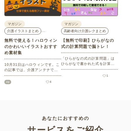
ポートします。
してください。
マガジン
マガジン
…
介護イラストまとめ
高齢者向け介護レクまとめ
無料で使える！ハロウィン
【無料で印刷】ひらがなの
のかわいいイラストおすす
式の計算問題で脳トレ！
め素材集
「ひらがなの式の計算問題」は
ひらがなで書かれた式を計算す
10月31日はハロウィンです。こ
る問題です。想像力やワーキン
の記事では、介護アンテナで扱
グメモリのトレーニングとして
う高齢者向けイラスト素材か
1
も活用できる脳トレ問題です。
ら、ハロウィンにちなんだおば
zip
4
こちらは会員登録をすると無料
けやかぼちゃなどの素材をご紹
でプリントすることができるの
介します。いずれも万人受けす
でぜひご活用ください！
るデザインで背景は透明処理済
み。商用利用もOKなので制作に
ご活用ください。
あなたにおすすめの
サービスをご紹介