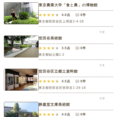
東京農業大学「食と農」の博物館
4.0
点
0件
東京都世田谷区上用賀2-4-28
2
世田谷美術館
3.5
点
0件
東京都砧公園1-2
1
世田谷区立郷土資料館
4.5
点
0件
東京都世田谷区世田谷1-29-18
3
静嘉堂文庫美術館
4.0
点
0件