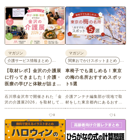
マガジン
マガジン
…
…
介護サービス情報まとめ
関東おでかけスポットまとめ
【取材レポ】金沢の介護展
車椅子でも楽しめる！東京
に行ってきました！介護・
の梅の名所おすすめスポッ
医療の学びと体験が詰まっ
ト5選
た1日。
石川県金沢市で開催された「金
介護アンテナ編集部が現地で取
沢の介護展2026」を取材してき
材をした東京都内にあるおすす
ました。医師による人気講演か
めの梅の名所を５選紹介しま
ら、気軽に参加できるミニ講
す。見どころはもちろんのこと
0
1
座、体験型の企業ブースまで、
バリアフリーの設備面について
介護・医療・健康の“学び・体
も紹介しているので、介護施設
験・相談”が一度にできる、見ど
などでの外出アクティビティの
ころ満載のイベントの様子をレ
事前チェックの際にぜひ参考に