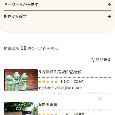
キーワードから探す
条件から探す
10
検索結果
件
1～10件を表示
並び替え
長谷川町子美術館/記念館
3.5
点
0件
東京都世田谷区桜新町1-30-6
2
五島美術館
3.0
点
0件