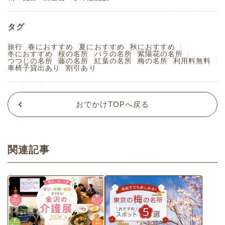
タグ
旅行
春におすすめ
夏におすすめ
秋におすすめ
冬におすすめ
桜の名所
バラの名所
紫陽花の名所
つつじの名所
藤の名所
紅葉の名所
梅の名所
利用料無料
車椅子貸出あり
割引あり
おでかけTOPへ戻る
関連記事