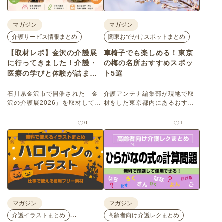
マガジン
マガジン
…
…
介護サービス情報まとめ
関東おでかけスポットまとめ
【取材レポ】金沢の介護展
車椅子でも楽しめる！東京
に行ってきました！介護・
の梅の名所おすすめスポッ
医療の学びと体験が詰まっ
ト5選
た1日。
石川県金沢市で開催された「金
介護アンテナ編集部が現地で取
沢の介護展2026」を取材してき
材をした東京都内にあるおすす
ました。医師による人気講演か
めの梅の名所を５選紹介しま
ら、気軽に参加できるミニ講
す。見どころはもちろんのこと
0
1
座、体験型の企業ブースまで、
バリアフリーの設備面について
介護・医療・健康の“学び・体
も紹介しているので、介護施設
験・相談”が一度にできる、見ど
などでの外出アクティビティの
ころ満載のイベントの様子をレ
事前チェックの際にぜひ参考に
ポートします。
してください。
マガジン
マガジン
…
介護イラストまとめ
高齢者向け介護レクまとめ