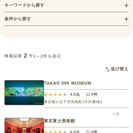
キーワードから探す
条件から探す
2
検索結果
件
1～2件を表示
並び替え
TAKAO 599 MUSEUM
4.0
点
0件
東京都八王子市高尾町2435番地3
6
東京富士美術館
4.0
点
0件