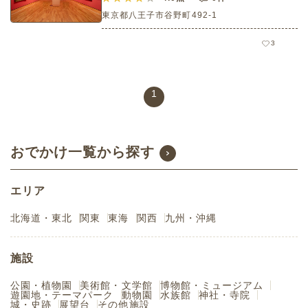
東京都八王子市谷野町492-1
3
1
おでかけ一覧から探す
エリア
北海道・東北
関東
東海
関西
九州・沖縄
施設
公園・植物園
美術館・文学館
博物館・ミュージアム
遊園地・テーマパーク
動物園
水族館
神社・寺院
城・史跡
展望台
その他施設