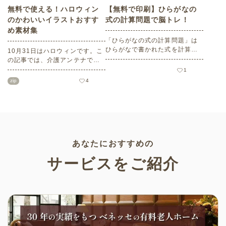
無料で使える！ハロウィン
【無料で印刷】ひらがなの
のかわいいイラストおすす
式の計算問題で脳トレ！
め素材集
「ひらがなの式の計算問題」は
ひらがなで書かれた式を計算す
10月31日はハロウィンです。こ
る問題です。想像力やワーキン
の記事では、介護アンテナで扱
グメモリのトレーニングとして
う高齢者向けイラスト素材か
1
も活用できる脳トレ問題です。
ら、ハロウィンにちなんだおば
zip
4
こちらは会員登録をすると無料
けやかぼちゃなどの素材をご紹
でプリントすることができるの
介します。いずれも万人受けす
でぜひご活用ください！
るデザインで背景は透明処理済
み。商用利用もOKなので制作に
ご活用ください。
あなたにおすすめの
サービスをご紹介