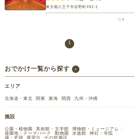
東京都八王子市谷野町492-1
3
1
おでかけ一覧から探す
エリア
北海道・東北
関東
東海
関西
九州・沖縄
施設
公園・植物園
美術館・文学館
博物館・ミュージアム
遊園地・テーマパーク
動物園
水族館
神社・寺院
城・史跡
展望台
その他施設