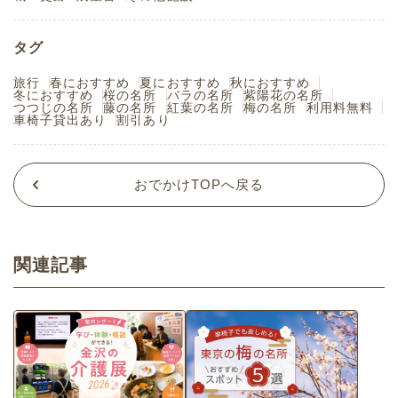
タグ
旅行
春におすすめ
夏におすすめ
秋におすすめ
冬におすすめ
桜の名所
バラの名所
紫陽花の名所
つつじの名所
藤の名所
紅葉の名所
梅の名所
利用料無料
車椅子貸出あり
割引あり
おでかけTOPへ戻る
関連記事