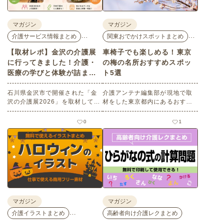
マガジン
マガジン
…
…
介護サービス情報まとめ
関東おでかけスポットまとめ
【取材レポ】金沢の介護展
車椅子でも楽しめる！東京
に行ってきました！介護・
の梅の名所おすすめスポッ
医療の学びと体験が詰まっ
ト5選
た1日。
石川県金沢市で開催された「金
介護アンテナ編集部が現地で取
沢の介護展2026」を取材してき
材をした東京都内にあるおすす
ました。医師による人気講演か
めの梅の名所を５選紹介しま
ら、気軽に参加できるミニ講
す。見どころはもちろんのこと
0
1
座、体験型の企業ブースまで、
バリアフリーの設備面について
介護・医療・健康の“学び・体
も紹介しているので、介護施設
験・相談”が一度にできる、見ど
などでの外出アクティビティの
ころ満載のイベントの様子をレ
事前チェックの際にぜひ参考に
ポートします。
してください。
マガジン
マガジン
…
介護イラストまとめ
高齢者向け介護レクまとめ