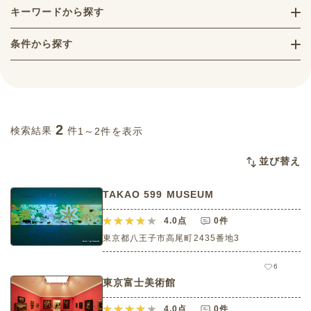
キーワードから探す
条件から探す
2
検索結果
件
1～2件を表示
並び替え
TAKAO 599 MUSEUM
4.0
点
0件
東京都八王子市高尾町2435番地3
6
東京富士美術館
4.0
点
0件