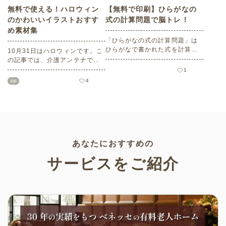
無料で使える！ハロウィン
【無料で印刷】ひらがなの
のかわいいイラストおすす
式の計算問題で脳トレ！
め素材集
「ひらがなの式の計算問題」は
ひらがなで書かれた式を計算す
10月31日はハロウィンです。こ
る問題です。想像力やワーキン
の記事では、介護アンテナで扱
グメモリのトレーニングとして
う高齢者向けイラスト素材か
1
も活用できる脳トレ問題です。
ら、ハロウィンにちなんだおば
zip
4
こちらは会員登録をすると無料
けやかぼちゃなどの素材をご紹
でプリントすることができるの
介します。いずれも万人受けす
でぜひご活用ください！
るデザインで背景は透明処理済
み。商用利用もOKなので制作に
ご活用ください。
あなたにおすすめの
サービスをご紹介