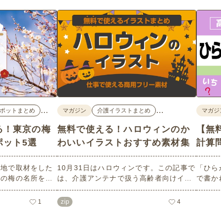
…
…
ポットまとめ
マガジン
介護イラストまとめ
マガジ
る！東京の梅
無料で使える！ハロウィンのか
【無
ポット5選
わいいイラストおすすめ素材集
計算
現地で取材をした
10月31日はハロウィンです。この記事で
「ひら
めの梅の名所を５
は、介護アンテナで扱う高齢者向けイラ
で書か
ろはもちろんのこ
スト素材から、ハロウィンにちなんだお
力やワ
面についても紹介
ばけやかぼちゃなどの素材をご紹介しま
しても
zip
1
4
設などでの外出ア
す。いずれも万人受けするデザインで背
らは会
ェックの際にぜひ
景は透明処理済み。商用利用もOKなので
ること