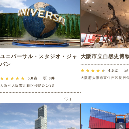
ユニバーサル・スタジオ・ジャ
大阪市立自然史博
パン
4.5
点
大阪府大阪市東住吉区長居公園
5.0
点
0件
大阪府大阪市此花区桜島2-1-33
1