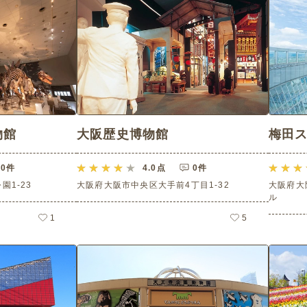
物館
大阪歴史博物館
梅田ス
0件
4.0
点
0件
1-23
大阪府大阪市中央区大手前4丁目1-32
大阪府大
ル
1
5