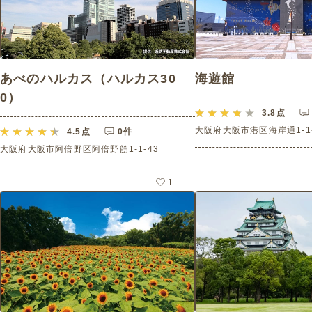
あべのハルカス（ハルカス30
海遊館
0）
3.8
点
大阪府大阪市港区海岸通1-1-
4.5
点
0件
大阪府大阪市阿倍野区阿倍野筋1-1-43
1