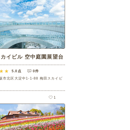
カイビル 空中庭園展望台
5.0
点
0件
阪市北区大淀中1-1-88 梅田スカイビ
1