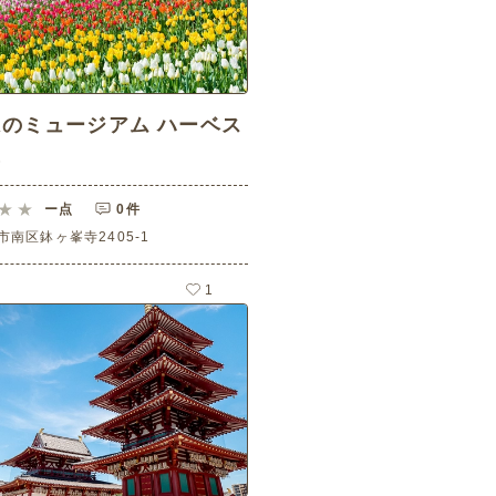
のミュージアム ハーベス
丘
ー
点
0件
市南区鉢ヶ峯寺2405-1
1