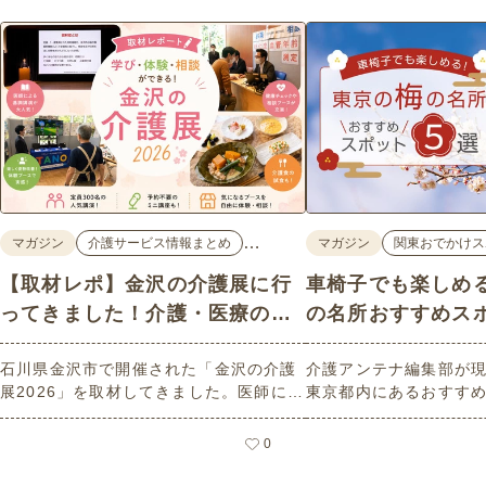
…
マガジン
介護サービス情報まとめ
マガジン
関東おでかけス
【取材レポ】金沢の介護展に行
車椅子でも楽しめ
ってきました！介護・医療の学
の名所おすすめス
びと体験が詰まった1日。
石川県金沢市で開催された「金沢の介護
介護アンテナ編集部が
展2026」を取材してきました。医師によ
東京都内にあるおすす
る人気講演から、気軽に参加できるミニ
選紹介します。見どこ
講座、体験型の企業ブースまで、介護・
とバリアフリーの設備
0
医療・健康の“学び・体験・相談”が一度
しているので、介護施
にできる、見どころ満載のイベントの様
クティビティの事前チ