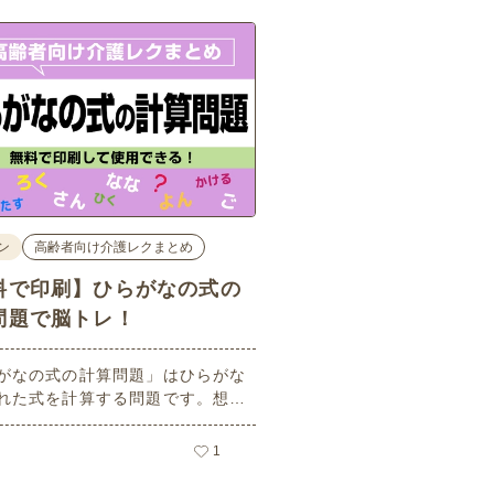
ン
高齢者向け介護レクまとめ
料で印刷】ひらがなの式の
問題で脳トレ！
がなの式の計算問題」はひらがな
れた式を計算する問題です。想像
ーキングメモリのトレーニングと
活用できる脳トレ問題です。こち
1
員登録をすると無料でプリントす
ができるのでぜひご活用くださ