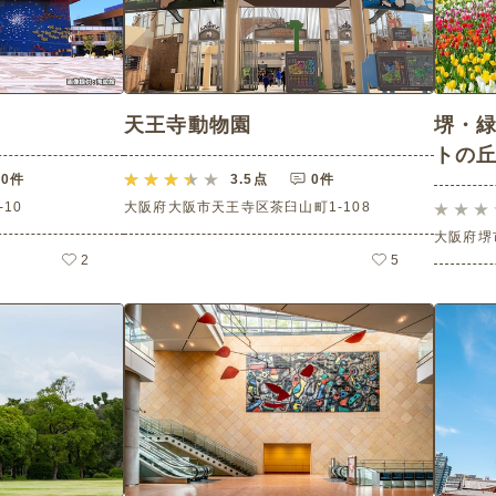
天王寺動物園
堺・緑
トの
0件
3.5
点
0件
10
大阪府大阪市天王寺区茶臼山町1-108
大阪府堺
2
5