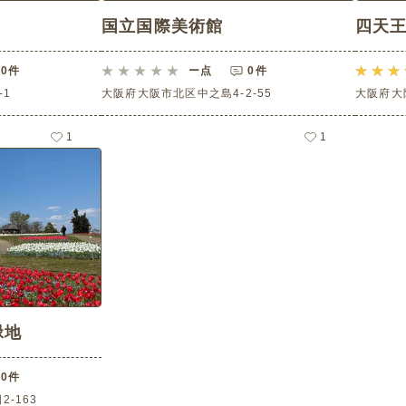
国立国際美術館
四天
0件
ー
点
0件
1
大阪府大阪市北区中之島4-2-55
大阪府大
1
1
緑地
0件
-163