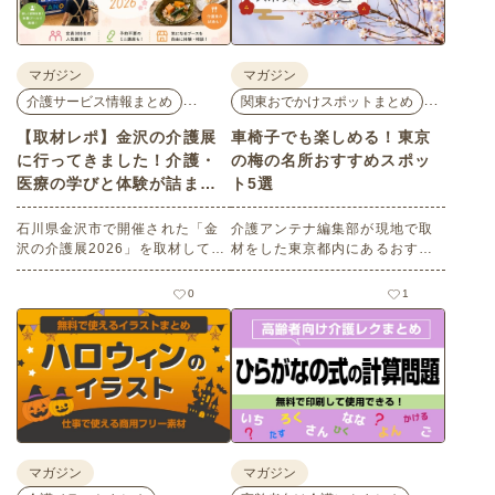
マガジン
マガジン
…
…
介護サービス情報まとめ
関東おでかけスポットまとめ
【取材レポ】金沢の介護展
車椅子でも楽しめる！東京
に行ってきました！介護・
の梅の名所おすすめスポッ
医療の学びと体験が詰まっ
ト5選
た1日。
石川県金沢市で開催された「金
介護アンテナ編集部が現地で取
沢の介護展2026」を取材してき
材をした東京都内にあるおすす
ました。医師による人気講演か
めの梅の名所を５選紹介しま
ら、気軽に参加できるミニ講
す。見どころはもちろんのこと
0
1
座、体験型の企業ブースまで、
バリアフリーの設備面について
介護・医療・健康の“学び・体
も紹介しているので、介護施設
験・相談”が一度にできる、見ど
などでの外出アクティビティの
ころ満載のイベントの様子をレ
事前チェックの際にぜひ参考に
ポートします。
してください。
マガジン
マガジン