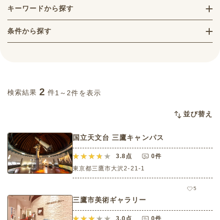
キーワードから探す
条件から探す
2
検索結果
件
1～2件を表示
並び替え
国立天文台 三鷹キャンパス
3.8
点
0件
東京都三鷹市大沢2-21-1
5
三鷹市美術ギャラリー
3.0
点
0件