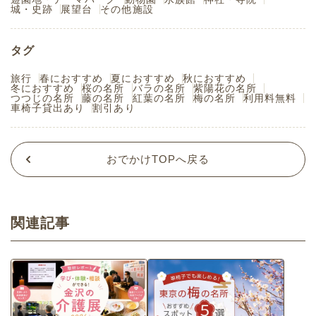
城・史跡
展望台
その他施設
タグ
旅行
春におすすめ
夏におすすめ
秋におすすめ
冬におすすめ
桜の名所
バラの名所
紫陽花の名所
つつじの名所
藤の名所
紅葉の名所
梅の名所
利用料無料
車椅子貸出あり
割引あり
おでかけTOPへ戻る
関連記事