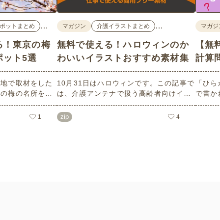
…
…
ポットまとめ
マガジン
介護イラストまとめ
マガジ
る！東京の梅
無料で使える！ハロウィンのか
【無
ポット5選
わいいイラストおすすめ素材集
計算
現地で取材をした
10月31日はハロウィンです。この記事で
「ひら
めの梅の名所を５
は、介護アンテナで扱う高齢者向けイラ
で書か
ろはもちろんのこ
スト素材から、ハロウィンにちなんだお
力やワ
面についても紹介
ばけやかぼちゃなどの素材をご紹介しま
しても
zip
1
4
設などでの外出ア
す。いずれも万人受けするデザインで背
らは会
ェックの際にぜひ
景は透明処理済み。商用利用もOKなので
ること
制作にご活用ください。
い！