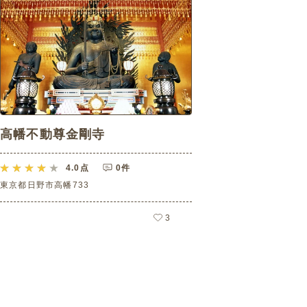
高幡不動尊金剛寺
4.0
点
0件
東京都日野市高幡733
3