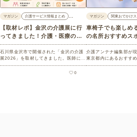
…
マガジン
介護サービス情報まとめ
マガジン
関東おでかけス
【取材レポ】金沢の介護展に行
車椅子でも楽しめ
ってきました！介護・医療の学
の名所おすすめス
びと体験が詰まった1日。
石川県金沢市で開催された「金沢の介護
介護アンテナ編集部が
展2026」を取材してきました。医師によ
東京都内にあるおすす
る人気講演から、気軽に参加できるミニ
選紹介します。見どこ
講座、体験型の企業ブースまで、介護・
とバリアフリーの設備
0
医療・健康の“学び・体験・相談”が一度
しているので、介護施
にできる、見どころ満載のイベントの様
クティビティの事前チ
子をレポートします。
参考にしてください。