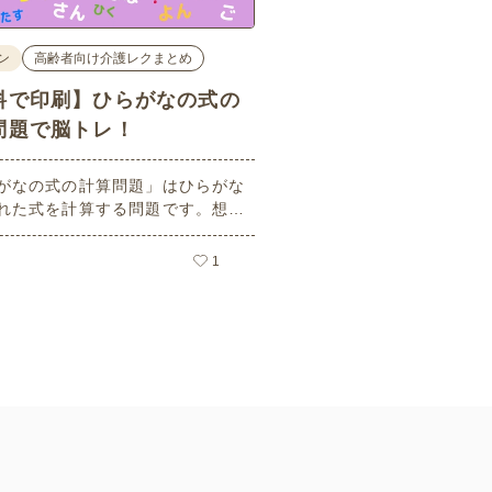
ン
高齢者向け介護レクまとめ
料で印刷】ひらがなの式の
問題で脳トレ！
がなの式の計算問題」はひらがな
れた式を計算する問題です。想像
ーキングメモリのトレーニングと
活用できる脳トレ問題です。こち
1
員登録をすると無料でプリントす
ができるのでぜひご活用くださ