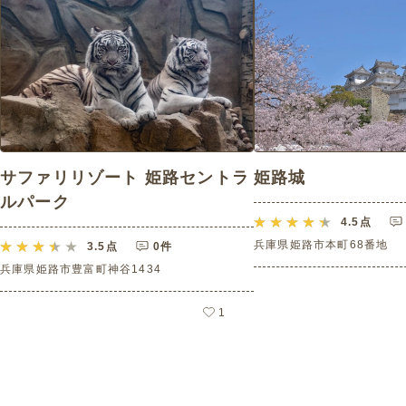
サファリリゾート 姫路セントラ
姫路城
ルパーク
4.5
点
兵庫県姫路市本町68番地
3.5
点
0件
兵庫県姫路市豊富町神谷1434
1