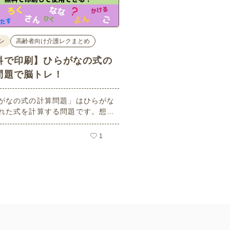
ン
高齢者向け介護レクまとめ
料で印刷】ひらがなの式の
問題で脳トレ！
がなの式の計算問題」はひらがな
れた式を計算する問題です。想像
ーキングメモリのトレーニングと
活用できる脳トレ問題です。こち
1
員登録をすると無料でプリントす
ができるのでぜひご活用くださ