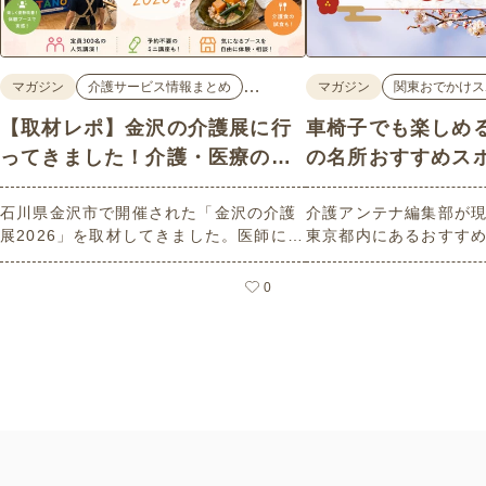
…
マガジン
介護サービス情報まとめ
マガジン
関東おでかけス
【取材レポ】金沢の介護展に行
車椅子でも楽しめ
ってきました！介護・医療の学
の名所おすすめス
びと体験が詰まった1日。
石川県金沢市で開催された「金沢の介護
介護アンテナ編集部が
展2026」を取材してきました。医師によ
東京都内にあるおすす
る人気講演から、気軽に参加できるミニ
選紹介します。見どこ
講座、体験型の企業ブースまで、介護・
とバリアフリーの設備
0
医療・健康の“学び・体験・相談”が一度
しているので、介護施
にできる、見どころ満載のイベントの様
クティビティの事前チ
子をレポートします。
参考にしてください。