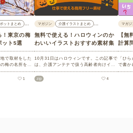
…
…
ポットまとめ
マガジン
介護イラストまとめ
マガジ
る！東京の梅
無料で使える！ハロウィンのか
【無
ポット5選
わいいイラストおすすめ素材集
計算
現地で取材をした
10月31日はハロウィンです。この記事で
「ひら
めの梅の名所を５
は、介護アンテナで扱う高齢者向けイラ
で書か
ろはもちろんのこ
スト素材から、ハロウィンにちなんだお
力やワ
面についても紹介
ばけやかぼちゃなどの素材をご紹介しま
しても
zip
1
4
設などでの外出ア
す。いずれも万人受けするデザインで背
らは会
ェックの際にぜひ
景は透明処理済み。商用利用もOKなので
ること
制作にご活用ください。
い！