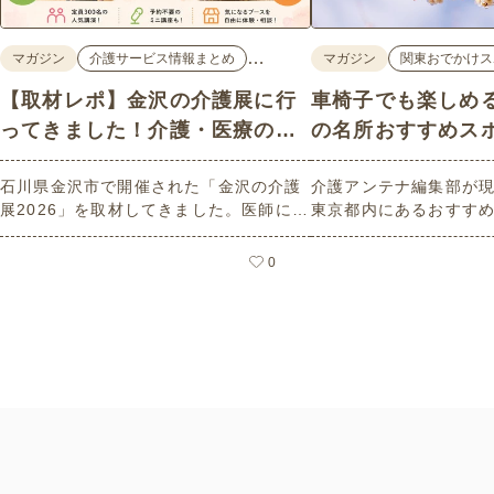
…
マガジン
介護サービス情報まとめ
マガジン
関東おでかけス
【取材レポ】金沢の介護展に行
車椅子でも楽しめ
ってきました！介護・医療の学
の名所おすすめス
びと体験が詰まった1日。
石川県金沢市で開催された「金沢の介護
介護アンテナ編集部が
展2026」を取材してきました。医師によ
東京都内にあるおすす
る人気講演から、気軽に参加できるミニ
選紹介します。見どこ
講座、体験型の企業ブースまで、介護・
とバリアフリーの設備
0
医療・健康の“学び・体験・相談”が一度
しているので、介護施
にできる、見どころ満載のイベントの様
クティビティの事前チ
子をレポートします。
参考にしてください。