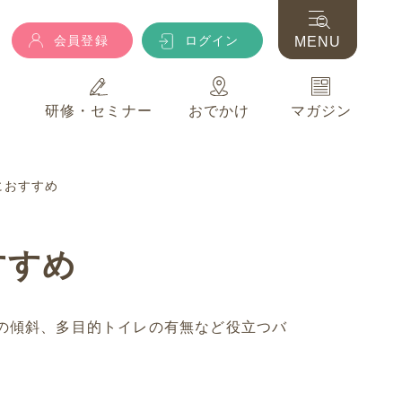
会員登録
ログイン
MENU
典
研修・セミナー
おでかけ
マガジン
会員登録
ログイン
MENU
におすすめ
典
研修・セミナー
おでかけ
マガジン
すすめ
の傾斜、多目的トイレの有無など役立つバ