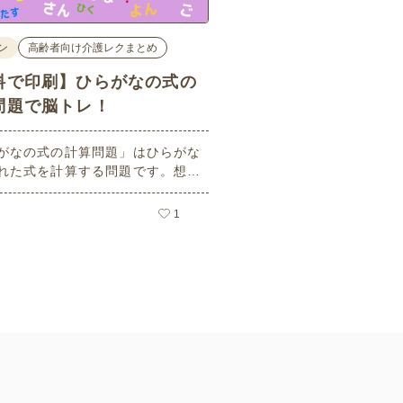
ン
高齢者向け介護レクまとめ
料で印刷】ひらがなの式の
問題で脳トレ！
がなの式の計算問題」はひらがな
れた式を計算する問題です。想像
ーキングメモリのトレーニングと
活用できる脳トレ問題です。こち
1
員登録をすると無料でプリントす
ができるのでぜひご活用くださ