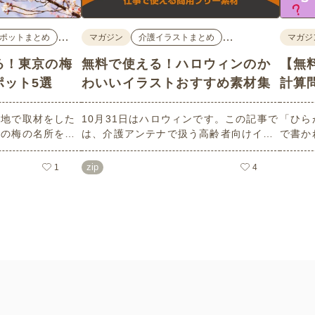
…
…
ポットまとめ
マガジン
介護イラストまとめ
マガジ
る！東京の梅
無料で使える！ハロウィンのか
【無
ポット5選
わいいイラストおすすめ素材集
計算
現地で取材をした
10月31日はハロウィンです。この記事で
「ひら
めの梅の名所を５
は、介護アンテナで扱う高齢者向けイラ
で書か
ろはもちろんのこ
スト素材から、ハロウィンにちなんだお
力やワ
面についても紹介
ばけやかぼちゃなどの素材をご紹介しま
しても
zip
1
4
設などでの外出ア
す。いずれも万人受けするデザインで背
らは会
ェックの際にぜひ
景は透明処理済み。商用利用もOKなので
ること
制作にご活用ください。
い！