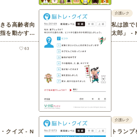
介護レク
できる高齢者向
私は誰で
・指を動かす脳
太郎」 - 
イズの介
63
介護レク
クイズ - N
トランプ