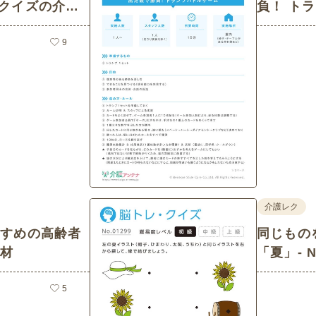
レ・クイズの介護
負！ トラ
073 (
9
素材)
介護レク
すすめの高齢者
同じもの
素材
「夏」- N
ズの介護
5