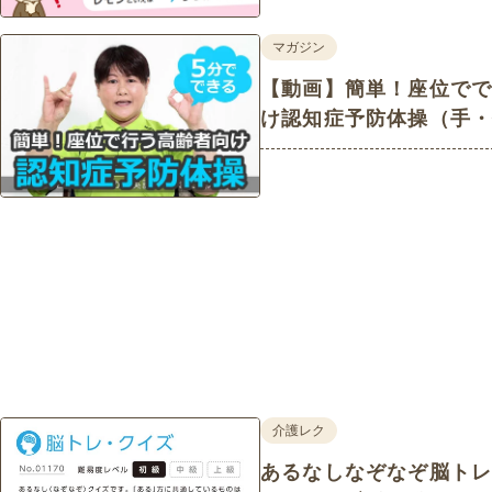
マガジン
【動画】簡単！座位で
け認知症予防体操（手
トレ）
介護レク
あるなしなぞなぞ脳トレ・