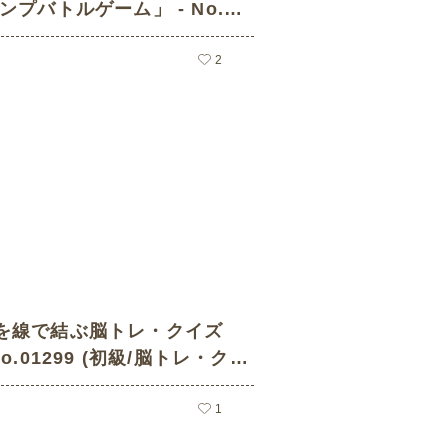
ンプバトルゲーム」 - No.01
初級/脳トレ・クイズの介護レク
2
を線で結ぶ脳トレ・クイズ
o.01299 (初級/脳トレ・クイ
レク素材)
1