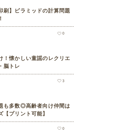
印刷】ピラミッドの計算問題
！
0
け！懐かしい童謡のレクリエ
・脳トレ
3
題も多数◎高齢者向け仲間は
ズ【プリント可能】
0