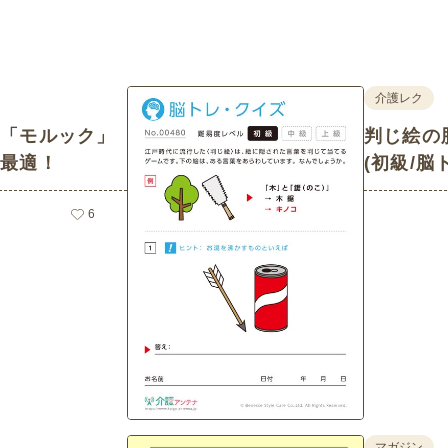
介護レク
ツ「モルック」
判じ絵の脳
に最適！
(初級/
6
マガジン