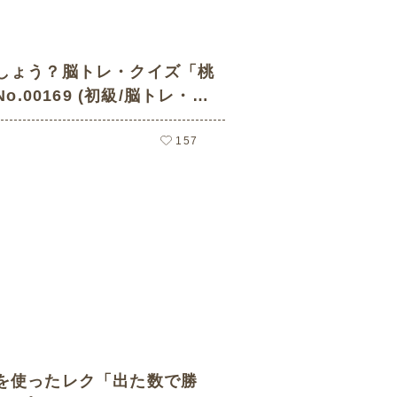
しょう？脳トレ・クイズ「桃
No.00169 (初級/脳トレ・ク
護レク素材)
157
を使ったレク「出た数で勝