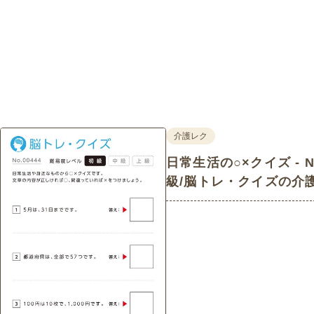
介護レク
日常生活の○×クイズ - No
級/脳トレ・クイズの介