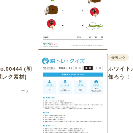
介護レク
.00444 (初
ホワイト
護レク素材)
知ろう！ ゲ
脳トレ・
2