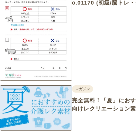
o.01170 (初級/脳ト
レク素材)
マガジン
完全無料！「夏」にお
向けレクリエーション