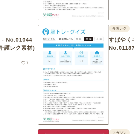
介護レク
No.01044
すばやく
介護レク素材)
No.01
レク素材)
7
マガジン