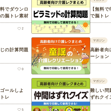
無料でダウンロ
【無料で
りの脳トレ素材
で脳トレ
2
マガジン
くじの計算問題
高齢者向
ーション
0
マガジン
てゴールしよ
難しい問
脳トレ
ずれクイ
5