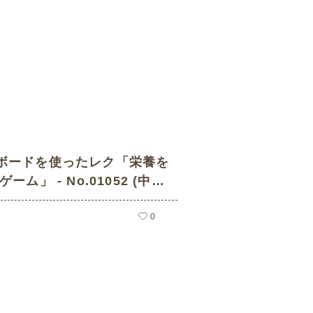
ボードを使ったレク「栄養を
ーム」 - No.01052 (中級/
クイズの介護レク素材)
0