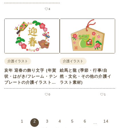
4
介護イラスト
介護イラスト
亥年 迎春の飾り文字 (年賀
絵馬と龍 (季節・行事/自
状・はがき/フレーム・テン
然・文化・その他の介護イ
プレートの介護イラスト素
ラスト素材)
材)
0
1
1
2
3
4
5
6
14
…