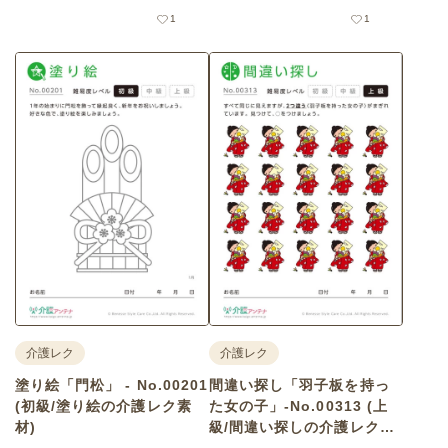
1
1
介護レク
介護レク
塗り絵「門松」 - No.00201
間違い探し「羽子板を持っ
(初級/塗り絵の介護レク素
た女の子」-No.00313 (上
材)
級/間違い探しの介護レク素
材)