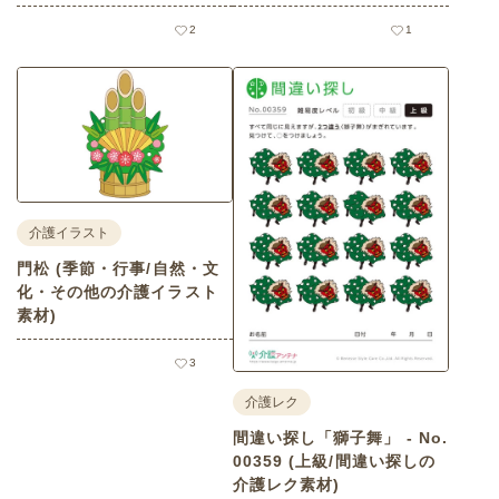
2
1
介護イラスト
門松 (季節・行事/自然・文
化・その他の介護イラスト
素材)
3
介護レク
間違い探し「獅子舞」 - No.
00359 (上級/間違い探しの
介護レク素材)