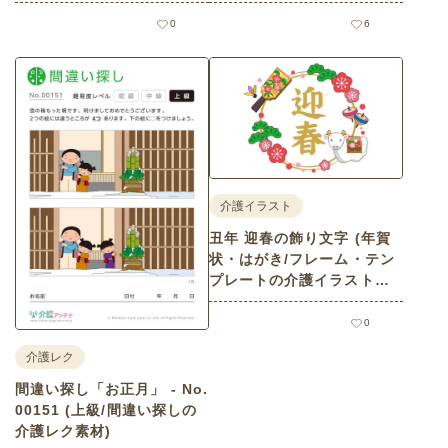
0
6
介護イラスト
丑年 迎春の飾り文字 (年賀
状・はがき/フレーム・テン
プレートの介護イラスト素
材)
0
介護レク
間違い探し「お正月」 - No.
00151 (上級/間違い探しの
介護レク素材)