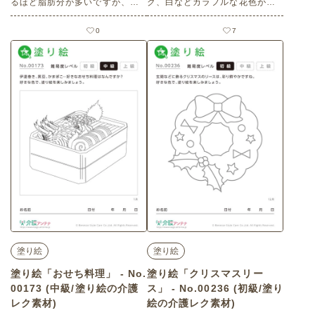
るほど脂肪分が多いですが、こ
ク、白などカラフルな花色が特
の脂が健康によいとされていま
徴です。 塗り絵を楽しみましょ
す。塗り絵を楽しみましょう。
う。 老人ホームやデイサービス
0
7
老人ホームやデイサービスセン
センター、ご自宅などで印刷し
ター、ご自宅などで印刷してお
てお使いいただける無料の高齢
使いいただける無料の高齢者向
者向け介護レク素材（塗り絵・
け介護レク素材 塗り絵「2月の
中級）です。
植物 アボカド」（塗り絵・中
級）です。
塗り絵
塗り絵
塗り絵「おせち料理」 - No.
塗り絵「クリスマスリー
00173 (中級/塗り絵の介護
ス」 - No.00236 (初級/塗り
レク素材)
絵の介護レク素材)