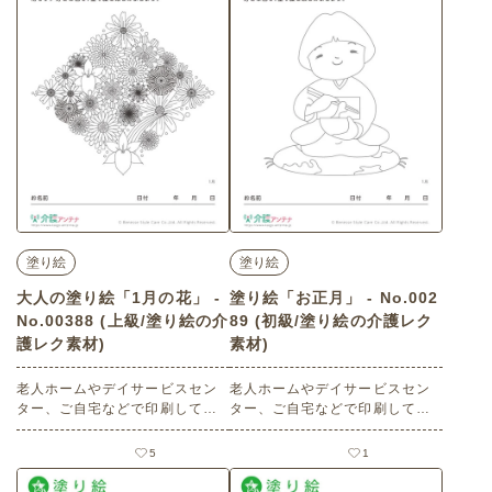
月・みかん・蜜柑・柑橘類・温
州・果物・フルーツ
塗り絵
塗り絵
大人の塗り絵「1月の花」 -
塗り絵「お正月」 - No.002
No.00388 (上級/塗り絵の介
89 (初級/塗り絵の介護レク
護レク素材)
素材)
老人ホームやデイサービスセン
老人ホームやデイサービスセン
ター、ご自宅などで印刷してお
ター、ご自宅などで印刷してお
使いいただける無料の高齢者向
使いいただける無料の高齢者向
け介護レク素材（塗り絵・上
け介護レク素材（塗り絵・初
5
1
級）です。
級）です。