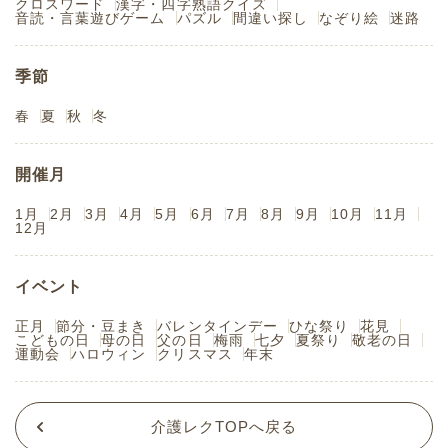
クロスワード
漢字・四字熟語クイズ
音読・言葉遊びゲーム
パズル
間違い探し
なぞり絵
迷路
季節
春
夏
秋
冬
開催月
1月
2月
3月
4月
5月
6月
7月
8月
9月
10月
11月
12月
イベント
正月
節分・豆まき
バレンタインデー
ひな祭り
花見
こどもの日
母の日
父の日
梅雨
七夕
夏祭り
敬老の日
運動会
ハロウィン
クリスマス
年末
介護レクTOPへ戻る