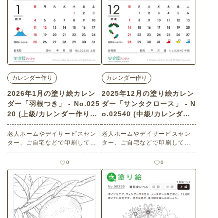
カレンダー作り
カレンダー作り
2026年1月の塗り絵カレン
2025年12月の塗り絵カレン
ダー「羽根つき」 - No.025
ダー「サンタクロース」 - N
20 (上級/カレンダー作りの
o.02540 (中級/カレンダー
介護レク素材)
作りの介護レク素材)
老人ホームやデイサービスセン
老人ホームやデイサービスセン
ター、ご自宅などで印刷してお
ター、ご自宅などで印刷してお
使いいただける無料の高齢者向
使いいただける無料の高齢者向
け介護レク素材 2026年1月の塗
け介護レク素材 2025年12月の
0
0
り絵カレンダー「羽根つき」
塗り絵カレンダー「サンタクロ
（カレンダー作り・上級）で
ース」（カレンダー作り・中
す。 関連キーワード：一月・睦
級）です。 関連キーワード：十
月・January・１月・昭和の風
二月・師走・December・１２
景・お正月遊び・羽子板・着
月・プレゼント・クリスマス
物・門松