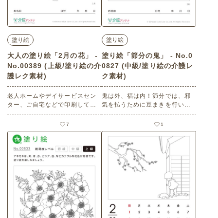
塗り絵
塗り絵
大人の塗り絵「2月の花」 -
塗り絵「節分の鬼」 - No.0
No.00389 (上級/塗り絵の介
0827 (中級/塗り絵の介護レ
護レク素材)
ク素材)
老人ホームやデイサービスセン
鬼は外、福は内！節分では、邪
ター、ご自宅などで印刷してお
気を払うために豆まきを行いま
使いいただける無料の高齢者向
すね。塗り絵を楽しみましょ
け介護レク素材（塗り絵・上
う。 老人ホームやデイサービス
7
1
級）です。
センター、ご自宅などで印刷し
てお使いいただける無料の高齢
者向け介護レク素材 塗り絵「節
分の鬼」（塗り絵・中級）で
す。 関連キーワード：二月・如
月・梅