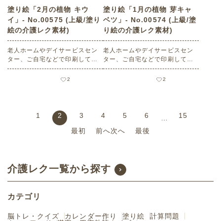
塗り絵「2月の植物 キウ
塗り絵「1月の植物 芽キャ
イ」- No.00575 (上級/塗り
ベツ」- No.00574 (上級/塗
絵の介護レク素材)
り絵の介護レク素材)
老人ホームやデイサービスセン
老人ホームやデイサービスセン
ター、ご自宅などで印刷してお
ター、ご自宅などで印刷してお
使いいただける無料の高齢者向
使いいただける無料の高齢者向
け介護レク素材 塗り絵「2月の
け介護レク素材 塗り絵「1月の
2
2
植物 キウイ」（塗り絵・上級）
植物 芽キャベツ」（塗り絵・上
です。
級）です。
1
2
3
4
5
6
15
…
最初
前へ
次へ
最後
介護レク一覧から探す
カテゴリ
脳トレ・クイズ
カレンダー作り
塗り絵
計算問題