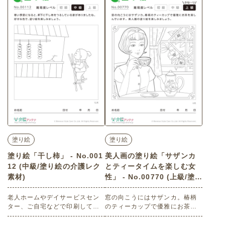
塗り絵
塗り絵
塗り絵「干し柿」 - No.001
美人画の塗り絵「サザンカ
12 (中級/塗り絵の介護レク
とティータイムを楽しむ女
素材)
性」 - No.00770 (上級/塗り
絵の介護レク素材)
老人ホームやデイサービスセン
窓の向こうにはサザンカ。椿柄
ター、ご自宅などで印刷してお
のティーカップで優雅にお茶を
使いいただける無料の高齢者向
楽しんでいます。美人画の塗り
け介護レク素材（塗り絵・中
絵を楽しみましょう。 老人ホー