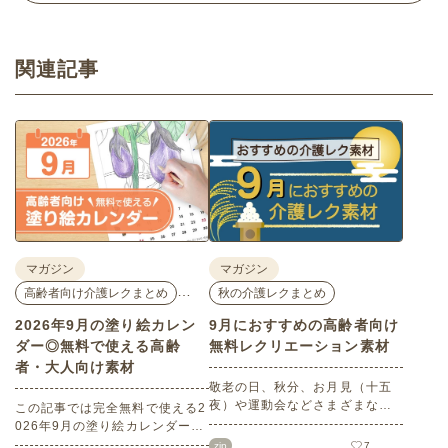
関連記事
マガジン
マガジン
…
高齢者向け介護レクまとめ
秋の介護レクまとめ
2026年9月の塗り絵カレン
9月におすすめの高齢者向け
ダー◎無料で使える高齢
無料レクリエーション素材
者・大人向け素材
敬老の日、秋分、お月見（十五
夜）や運動会などさまざまなイ
この記事では完全無料で使える2
ベント目白押しの9月。本記事で
026年9月の塗り絵カレンダーを
は9月にぜひチャレンジしていた
ご紹介します。人気で定番のお
zip
7