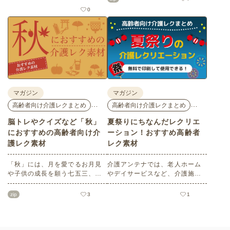
だきたい塗り絵や脳トレ、迷路
花モチーフのイラストや秋の思
0
などのレク素材を紹介します。
い出のイラストなど、使いやす
老人ホームやデイサービスでの
いレクリエーション素材満載で
レクリエーション、ご自宅での
す！商用フリーで無料のためお
趣味のお時間などさまざまなシ
気軽にさまざまなシーンでお使
ーンでぜひご活用ください。
いいただけます。
マガジン
マガジン
…
…
高齢者向け介護レクまとめ
高齢者向け介護レクまとめ
脳トレやクイズなど「秋」
夏祭りにちなんだレクリエ
におすすめの高齢者向け介
ーション！おすすめ高齢者
護レク素材
レク素材
「秋」には、月を愛でるお月見
介護アンテナでは、老人ホーム
や子供の成長を願う七五三、深
やデイサービスなど、介護施設
まる秋を鑑賞する紅葉狩りな
で使える高齢者向けレクリエー
ど、心を和ませるイベントがた
ション素材をたくさんご用意し
zip
3
1
くさんあります。今回は介護ア
ています。今回はそのなかか
ンテナオリジナルの秋におすす
ら、「夏祭り」にちなんだ塗り
めの高齢者向け介護レク素材を
絵や脳トレ・クイズをセレク
ご紹介します。窓越しに、色づ
ト。会員の方はすべて無料でご