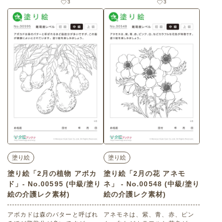
3
3
級）です。
ムやデイサービスセンター、ご
自宅などで印刷してお使いいた
だける無料の高齢者向け介護レ
ク素材 美人画の塗り絵「サザン
カとティータイムを楽しむ女
性」（塗り絵・上級）です。 関
連キーワード：２月・二月・如
月・山茶花・ティーカップ・化
粧・日本美人・昭和モダン
塗り絵
塗り絵
塗り絵「2月の植物 アボカ
塗り絵「2月の花 アネモ
ド」- No.00595 (中級/塗り
ネ」 - No.00548 (中級/塗り
絵の介護レク素材)
絵の介護レク素材)
アボカドは森のバターと呼ばれ
アネモネは、紫、青、赤、ピン