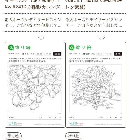
ダー「ボケ（花・植物）」 -
00873 (上級/塗り絵の介護
No.02472 (初級/カレンダー
レク素材)
作りの介護レク素材)
老人ホームやデイサービスセン
老人ホームやデイサービスセン
ター、ご自宅などで印刷してお
ター、ご自宅などで印刷してお
使いいただける無料の高齢者向
使いいただける無料の高齢者向
け介護レク素材 2025年12月の
け介護レク素材 マンダラ塗り絵
1
2
塗り絵カレンダー「ボケ（花・
「梅」（塗り絵・上級）です。
植物）」（カレンダー作り・初
関連キーワード：一月・睦月・J
級）です。 関連キーワード：十
anuary・ウメ・紅梅・白梅・pl
二月・師走・December・１２
um
月・木瓜・ぼけ
塗り絵
塗り絵