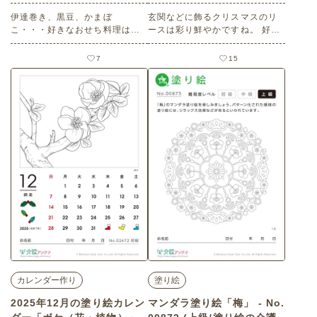
伊達巻き、黒豆、かまぼ
玄関などに飾るクリスマスのリ
こ・・・好きなおせち料理はな
ースは彩り鮮やかですね。 好き
んですか？ 好きな色で塗り絵を
な色で、塗り絵を楽しみましょ
楽しみましょう。 老人ホームや
う。 老人ホームやデイサービス
7
15
デイサービスセンター、ご自宅
センター、ご自宅などで印刷し
などで印刷してお使いいただけ
てお使いいただける無料の高齢
る無料の高齢者向け介護レク素
者向け介護レク素材（塗り絵・
材（塗り絵・中級）です。
初級）です。 関連キーワード：
１２月・十二月・師走・クリス
マス・リース・装飾
カレンダー作り
塗り絵
2025年12月の塗り絵カレン
マンダラ塗り絵「梅」 - No.