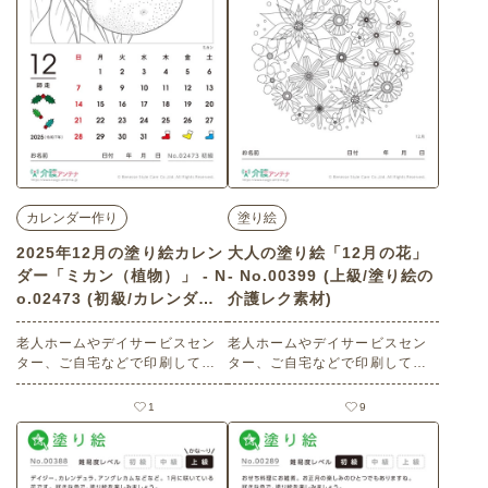
カレンダー作り
塗り絵
2025年12月の塗り絵カレン
大人の塗り絵「12月の花」
ダー「ミカン（植物）」 - N
- No.00399 (上級/塗り絵の
o.02473 (初級/カレンダー
介護レク素材)
作りの介護レク素材)
老人ホームやデイサービスセン
老人ホームやデイサービスセン
ター、ご自宅などで印刷してお
ター、ご自宅などで印刷してお
使いいただける無料の高齢者向
使いいただける無料の高齢者向
け介護レク素材 2025年12月の
け介護レク素材（塗り絵・上
1
9
塗り絵カレンダー「ミカン（植
級）です。
物）」（カレンダー作り・初
級）です。 関連キーワード：十
二月・師走・December・１２