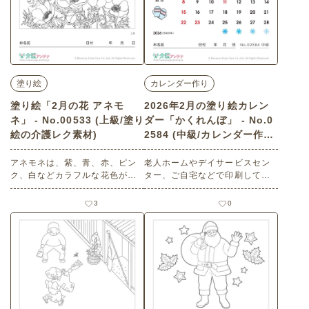
塗り絵
カレンダー作り
塗り絵「2月の花 アネモ
2026年2月の塗り絵カレン
ネ」 - No.00533 (上級/塗り
ダー「かくれんぼ」 - No.0
絵の介護レク素材)
2584 (中級/カレンダー作り
の介護レク素材)
アネモネは、紫、青、赤、ピン
老人ホームやデイサービスセン
ク、白などカラフルな花色が特
ター、ご自宅などで印刷してお
徴です。 塗り絵を楽しみましょ
使いいただける無料の高齢者向
う。 老人ホームやデイサービス
け介護レク素材 2026年2月の塗
3
0
センター、ご自宅などで印刷し
り絵カレンダー「かくれんぼ」
てお使いいただける無料の高齢
（カレンダー作り・中級）で
者向け介護レク素材（塗り絵・
す。 関連キーワード：二月・如
上級）です。
月・February・２月・昭和の風
景・ウメ・梅