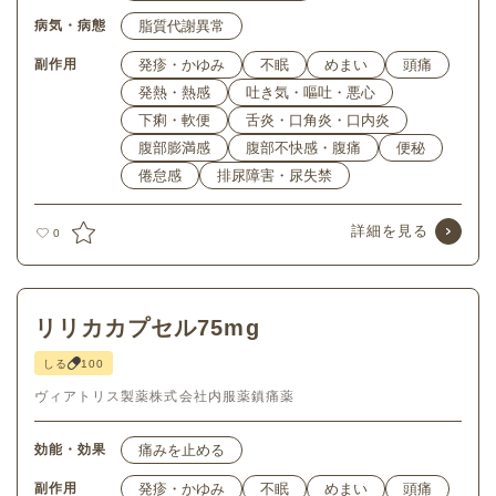
病気・病態
脂質代謝異常
副作用
発疹・かゆみ
不眠
めまい
頭痛
発熱・熱感
吐き気・嘔吐・悪心
下痢・軟便
舌炎・口角炎・口内炎
腹部膨満感
腹部不快感・腹痛
便秘
倦怠感
排尿障害・尿失禁
詳細を見る
0
リリカカプセル75mg
しる
100
ヴィアトリス製薬株式会社
内服薬
鎮痛薬
効能・効果
痛みを止める
副作用
発疹・かゆみ
不眠
めまい
頭痛