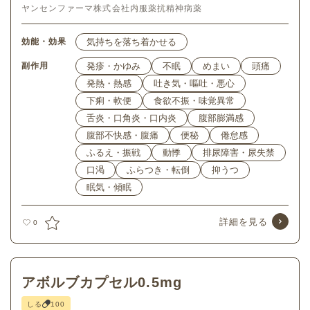
ヤンセンファーマ株式会社
内服薬
抗精神病薬
効能・効果
気持ちを落ち着かせる
副作用
発疹・かゆみ
不眠
めまい
頭痛
発熱・熱感
吐き気・嘔吐・悪心
下痢・軟便
食欲不振・味覚異常
舌炎・口角炎・口内炎
腹部膨満感
腹部不快感・腹痛
便秘
倦怠感
ふるえ・振戦
動悸
排尿障害・尿失禁
口渇
ふらつき・転倒
抑うつ
眠気・傾眠
詳細を見る
0
アボルブカプセル0.5mg
しる
100