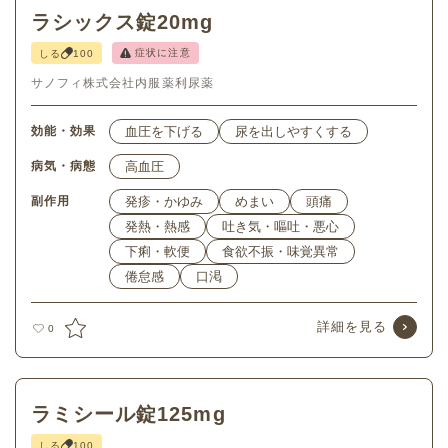
ラシックス錠20mg
症状に注意
しる
100
サノフィ株式会社
内服薬
利尿薬
効能・効果
血圧を下げる
尿を出しやすくする
病気・病態
高血圧
副作用
発疹・かゆみ
めまい
頭痛
発熱・熱感
吐き気・嘔吐・悪心
下痢・軟便
食欲不振・味覚異常
倦怠感
口渇
詳細を見る
0
ラミシール錠125mg
しる
100