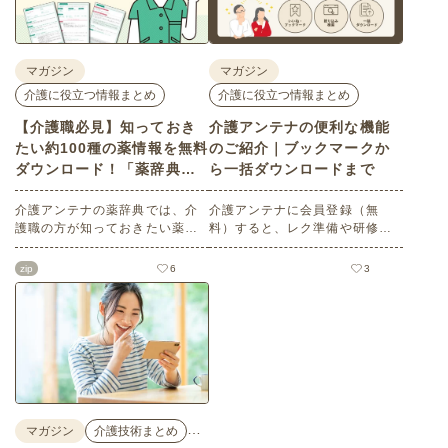
マガジン
マガジン
介護に役立つ情報まとめ
介護に役立つ情報まとめ
【介護職必見】知っておき
介護アンテナの便利な機能
たい約100種の薬情報を無料
のご紹介｜ブックマークか
ダウンロード！「薬辞典」
ら一括ダウンロードまで
で薬の基礎知識を学ぼう
介護アンテナの薬辞典では、介
介護アンテナに会員登録（無
護職の方が知っておきたい薬の
料）すると、レク準備や研修資
知識（効能効果、副作用、併用
料の収集がぐっと楽になる便利
注意点など）を詳しく解説。約1
機能が使えるようになります。
zip
6
3
00種類の情報を無料でダウンロ
この記事では、「ブックマー
ードできます。さらにこの記事
ク・いいね！」の使い方、検索
ではよくみられている薬5選を一
の絞り込みや並び替えで目的の
括ダウンロードできます。正し
素材に素早くたどり着くコツ、
い知識を身につけケアスキルを
そして素材の一括ダウンロード
高めましょう。
方法をわかりやすく解説しま
す。
…
マガジン
介護技術まとめ