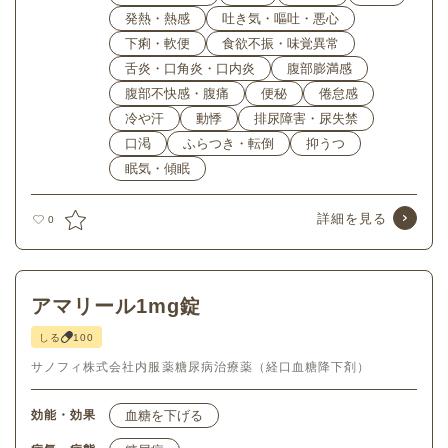
発熱・熱感
吐き気・嘔吐・悪心
下痢・軟便
食欲不振・味覚異常
舌炎・口角炎・口内炎
腹部膨満感
腹部不快感・腹痛
便秘
倦怠感
冷や汗
動悸
排尿障害・尿失禁
口渇
ふらつき・転倒
抑うつ
眠気・傾眠
詳細を見る
0
アマリール1mg錠
しる
100
サノフィ株式会社
内服薬
糖尿病治療薬（経口血糖降下剤）
効能・効果
血糖を下げる