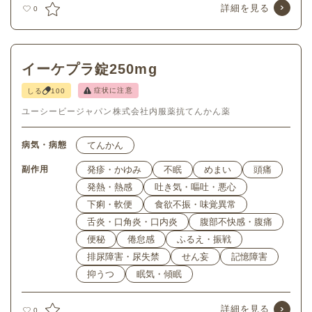
詳細を見る
0
イーケプラ錠250mg
症状に注意
しる
100
ユーシービージャパン株式会社
内服薬
抗てんかん薬
病気・病態
てんかん
副作用
発疹・かゆみ
不眠
めまい
頭痛
発熱・熱感
吐き気・嘔吐・悪心
下痢・軟便
食欲不振・味覚異常
舌炎・口角炎・口内炎
腹部不快感・腹痛
便秘
倦怠感
ふるえ・振戦
排尿障害・尿失禁
せん妄
記憶障害
抑うつ
眠気・傾眠
詳細を見る
0