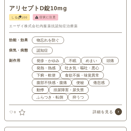
アリセプトD錠10mg
症状に注意
しる
100
エーザイ株式会社
内服薬
抗認知症治療薬
効能・効果
物忘れを防ぐ
病気・病態
認知症
副作用
発疹・かゆみ
不眠
めまい
頭痛
発熱・熱感
吐き気・嘔吐・悪心
下痢・軟便
食欲不振・味覚異常
腹部不快感・腹痛
便秘
倦怠感
動悸
排尿障害・尿失禁
ふらつき・転倒
抑うつ
詳細を見る
0