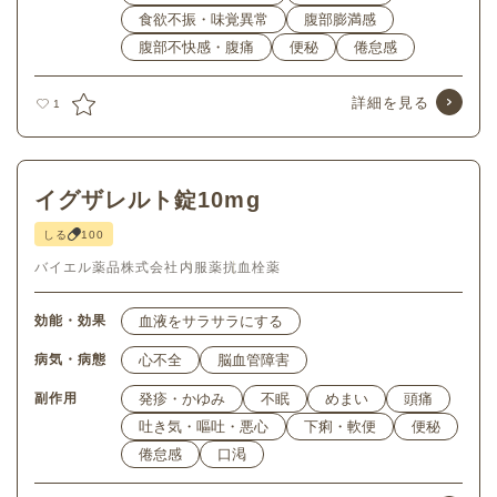
食欲不振・味覚異常
腹部膨満感
腹部不快感・腹痛
便秘
倦怠感
詳細を見る
1
イグザレルト錠10mg
しる
100
バイエル薬品株式会社
内服薬
抗血栓薬
効能・効果
血液をサラサラにする
病気・病態
心不全
脳血管障害
副作用
発疹・かゆみ
不眠
めまい
頭痛
吐き気・嘔吐・悪心
下痢・軟便
便秘
倦怠感
口渇