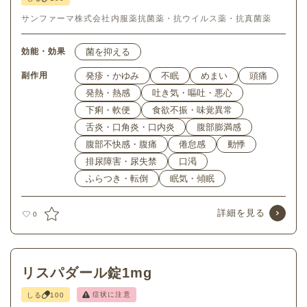
サンファーマ株式会社
内服薬
抗菌薬・抗ウイルス薬・抗真菌薬
効能・効果
菌を抑える
副作用
発疹・かゆみ
不眠
めまい
頭痛
発熱・熱感
吐き気・嘔吐・悪心
下痢・軟便
食欲不振・味覚異常
舌炎・口角炎・口内炎
腹部膨満感
腹部不快感・腹痛
倦怠感
動悸
排尿障害・尿失禁
口渇
ふらつき・転倒
眠気・傾眠
詳細を見る
0
リスパダール錠1mg
症状に注意
しる
100