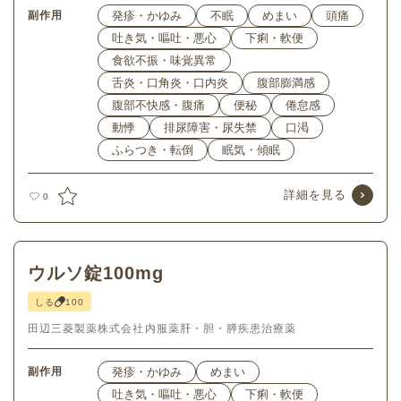
副作用
発疹・かゆみ
不眠
めまい
頭痛
吐き気・嘔吐・悪心
下痢・軟便
食欲不振・味覚異常
舌炎・口角炎・口内炎
腹部膨満感
腹部不快感・腹痛
便秘
倦怠感
動悸
排尿障害・尿失禁
口渇
ふらつき・転倒
眠気・傾眠
詳細を見る
0
ウルソ錠100mg
しる
100
田辺三菱製薬株式会社
内服薬
肝・胆・膵疾患治療薬
副作用
発疹・かゆみ
めまい
吐き気・嘔吐・悪心
下痢・軟便