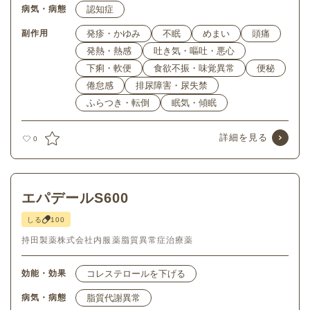
病気・病態
認知症
副作用
発疹・かゆみ
不眠
めまい
頭痛
発熱・熱感
吐き気・嘔吐・悪心
下痢・軟便
食欲不振・味覚異常
便秘
倦怠感
排尿障害・尿失禁
ふらつき・転倒
眠気・傾眠
詳細を見る
0
エパデールS600
しる
100
持田製薬株式会社
内服薬
脂質異常症治療薬
効能・効果
コレステロールを下げる
病気・病態
脂質代謝異常