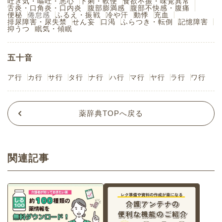
吐き気・嘔吐・悪心
下痢・軟便
食欲不振・味覚異常
舌炎・口角炎・口内炎
腹部膨満感
腹部不快感・腹痛
便秘
倦怠感
ふるえ・振戦
冷や汗
動悸
充血
排尿障害・尿失禁
せん妄
口渇
ふらつき・転倒
記憶障害
抑うつ
眠気・傾眠
五十音
ア行
カ行
サ行
タ行
ナ行
ハ行
マ行
ヤ行
ラ行
ワ行
薬辞典TOPへ戻る
関連記事