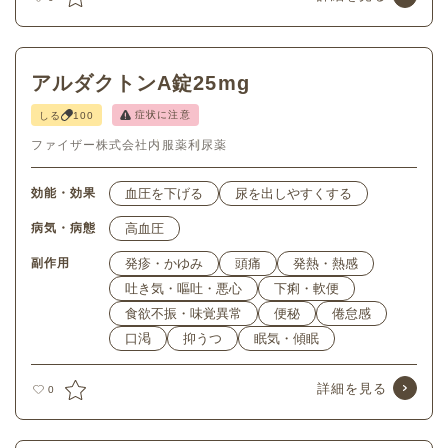
アルダクトンA錠25mg
症状に注意
しる
100
ファイザー株式会社
内服薬
利尿薬
効能・効果
血圧を下げる
尿を出しやすくする
病気・病態
高血圧
副作用
発疹・かゆみ
頭痛
発熱・熱感
吐き気・嘔吐・悪心
下痢・軟便
食欲不振・味覚異常
便秘
倦怠感
口渇
抑うつ
眠気・傾眠
詳細を見る
0