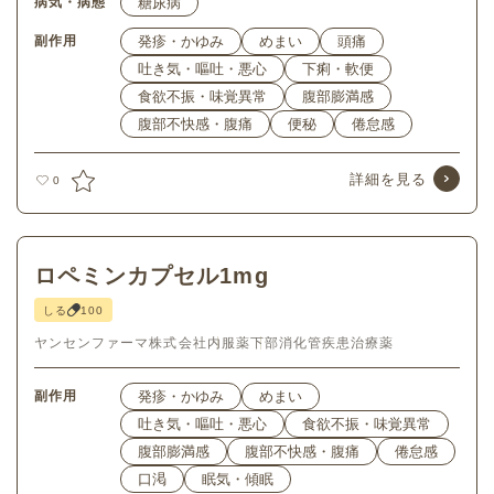
病気・病態
糖尿病
副作用
発疹・かゆみ
めまい
頭痛
吐き気・嘔吐・悪心
下痢・軟便
食欲不振・味覚異常
腹部膨満感
腹部不快感・腹痛
便秘
倦怠感
詳細を見る
0
ロペミンカプセル1mg
しる
100
ヤンセンファーマ株式会社
内服薬
下部消化管疾患治療薬
副作用
発疹・かゆみ
めまい
吐き気・嘔吐・悪心
食欲不振・味覚異常
腹部膨満感
腹部不快感・腹痛
倦怠感
口渇
眠気・傾眠