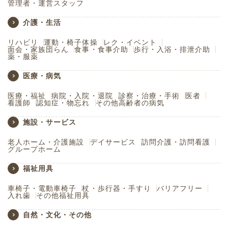
管理者・運営スタッフ
介護・生活
リハビリ
運動・椅子体操
レク・イベント
面会・家族団らん
食事・食事介助
歩行・入浴・排泄介助
薬・服薬
医療・病気
医療・福祉
病院・入院・退院
診察・治療・手術
医者
看護師
認知症・物忘れ
その他高齢者の病気
施設・サービス
老人ホーム・介護施設
デイサービス
訪問介護・訪問看護
グループホーム
福祉用具
車椅子・電動車椅子
杖・歩行器・手すり
バリアフリー
入れ歯
その他福祉用具
自然・文化・その他