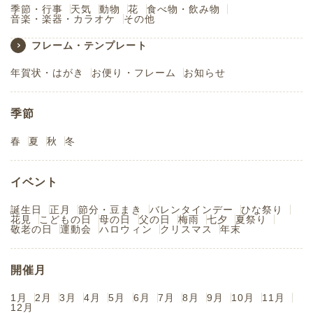
季節・行事
天気
動物
花
食べ物・飲み物
音楽・楽器・カラオケ
その他
フレーム・テンプレート
年賀状・はがき
お便り・フレーム
お知らせ
季節
春
夏
秋
冬
イベント
誕生日
正月
節分・豆まき
バレンタインデー
ひな祭り
花見
こどもの日
母の日
父の日
梅雨
七夕
夏祭り
敬老の日
運動会
ハロウィン
クリスマス
年末
開催月
1月
2月
3月
4月
5月
6月
7月
8月
9月
10月
11月
12月