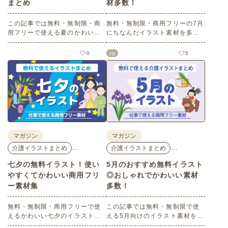
まとめ
材多数！
この記事では無料・無制限・商
無料・無制限・商用フリーの7月
用フリーで使える夏のかわいい
にちなんだイラスト素材を多数
イラスト素材を多数ご紹介いた
ご紹介します。どれも印刷に適
します。夏の花であるひまわり
した解像度で、点数制限なしで
0
zip
5
や朝顔、夏祭り、花火、七夕な
自由に使える素材ばかり♪どなた
ど夏ならではのかわいいイラス
でもご利用いただけます！ぜひ
トをご用意！ポスターやパンフ
ご活用ください。
レットなどで使いやすいテイス
トなので、ぜひご活用くださ
い。
マガジン
マガジン
…
…
介護イラストまとめ
介護イラストまとめ
七夕の無料イラスト！使い
5月のおすすめ無料イラスト
やすくてかわいい商用フリ
◎おしゃれでかわいい素材
ー素材集
多数！
無料・無制限・商用フリーで使
この記事では無料・無制限で使
えるかわいい七夕のイラスト素
える5月向けのイラスト素材を多
材をご紹介します。短冊の印刷
数ご紹介します。商用フリーの