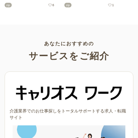
用テンプレート、飾り文字、使
可愛くておしゃれなイラスト素
zip
6
zip
1
いやすいフレーム素材など多種
材が多数！こどもの日（端午の
多様なイラストをご用意。学校
節句）や母の日などの5月ならで
や会社、老人ホームやデイサー
はのイラストばかりです。使い
ビスなどの介護施設、ご自宅な
やすい透明背景素材なので、ぜ
どで気軽にお使いください。
ひパンフレットやお便りなどの
さまざまなシーンでご活用くだ
さい！
あなたにおすすめの
サービスをご紹介
介護業界でのお仕事探しをトータルサポートする求人・転職
サイト