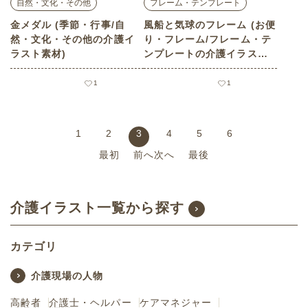
自然・文化・その他
フレーム・テンプレート
金メダル (季節・行事/自
風船と気球のフレーム (お便
然・文化・その他の介護イ
り・フレーム/フレーム・テ
ラスト素材)
ンプレートの介護イラスト
素材)
1
1
1
2
3
4
5
6
最初
前へ
次へ
最後
介護イラスト一覧から探す
カテゴリ
介護現場の人物
高齢者
介護士・ヘルパー
ケアマネジャー