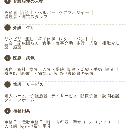
介護現場の人物
高齢者
介護士・ヘルパー
ケアマネジャー
管理者・運営スタッフ
介護・生活
リハビリ
運動・椅子体操
レク・イベント
面会・家族団らん
食事・食事介助
歩行・入浴・排泄介助
薬・服薬
医療・病気
医療・福祉
病院・入院・退院
診察・治療・手術
医者
看護師
認知症・物忘れ
その他高齢者の病気
施設・サービス
老人ホーム・介護施設
デイサービス
訪問介護・訪問看護
グループホーム
福祉用具
車椅子・電動車椅子
杖・歩行器・手すり
バリアフリー
入れ歯
その他福祉用具