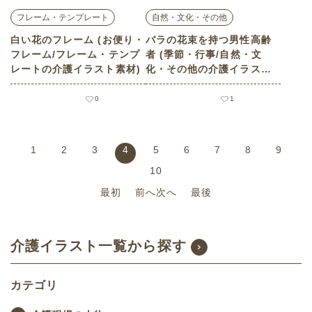
フレーム・テンプレート
自然・文化・その他
白い花のフレーム (お便り・
バラの花束を持つ男性高齢
フレーム/フレーム・テンプ
者 (季節・行事/自然・文
レートの介護イラスト素材)
化・その他の介護イラスト
素材)
0
1
1
2
3
4
5
6
7
8
9
10
最初
前へ
次へ
最後
介護イラスト一覧から探す
カテゴリ