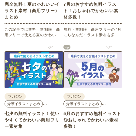
完全無料！夏のかわいいイ
7月のおすすめ無料イラス
ラスト素材（商用フリー）
ト！おしゃれでかわいい素
まとめ
材多数！
この記事では無料・無制限・商
無料・無制限・商用フリーの7月
用フリーで使える夏のかわいい
にちなんだイラスト素材を多数
イラスト素材を多数ご紹介いた
ご紹介します。どれも印刷に適
します。夏の花であるひまわり
した解像度で、点数制限なしで
0
zip
5
や朝顔、夏祭り、花火、七夕な
自由に使える素材ばかり♪どなた
ど夏ならではのかわいいイラス
でもご利用いただけます！ぜひ
トをご用意！ポスターやパンフ
ご活用ください。
レットなどで使いやすいテイス
トなので、ぜひご活用くださ
い。
マガジン
マガジン
…
…
介護イラストまとめ
介護イラストまとめ
七夕の無料イラスト！使い
5月のおすすめ無料イラスト
やすくてかわいい商用フリ
◎おしゃれでかわいい素材
ー素材集
多数！