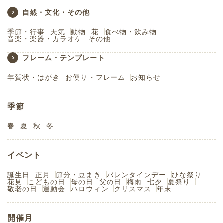
自然・文化・その他
季節・行事
天気
動物
花
食べ物・飲み物
音楽・楽器・カラオケ
その他
フレーム・テンプレート
年賀状・はがき
お便り・フレーム
お知らせ
季節
春
夏
秋
冬
イベント
誕生日
正月
節分・豆まき
バレンタインデー
ひな祭り
花見
こどもの日
母の日
父の日
梅雨
七夕
夏祭り
敬老の日
運動会
ハロウィン
クリスマス
年末
開催月