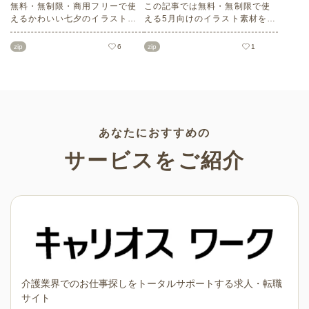
無料・無制限・商用フリーで使
この記事では無料・無制限で使
えるかわいい七夕のイラスト素
える5月向けのイラスト素材を多
材をご紹介します。短冊の印刷
数ご紹介します。商用フリーの
用テンプレート、飾り文字、使
可愛くておしゃれなイラスト素
zip
6
zip
1
いやすいフレーム素材など多種
材が多数！こどもの日（端午の
多様なイラストをご用意。学校
節句）や母の日などの5月ならで
や会社、老人ホームやデイサー
はのイラストばかりです。使い
ビスなどの介護施設、ご自宅な
やすい透明背景素材なので、ぜ
どで気軽にお使いください。
ひパンフレットやお便りなどの
さまざまなシーンでご活用くだ
さい！
あなたにおすすめの
サービスをご紹介
介護業界でのお仕事探しをトータルサポートする求人・転職
サイト