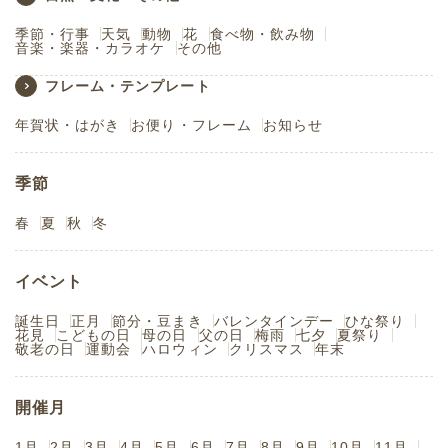
季節・行事
天気
動物
花
食べ物・飲み物
音楽・楽器・カラオケ
その他
フレーム・テンプレート
年賀状・はがき
お便り・フレーム
お知らせ
季節
春
夏
秋
冬
イベント
誕生日
正月
節分・豆まき
バレンタインデー
ひな祭り
花見
こどもの日
母の日
父の日
梅雨
七夕
夏祭り
敬老の日
運動会
ハロウィン
クリスマス
年末
開催月
1月
2月
3月
4月
5月
6月
7月
8月
9月
10月
11月