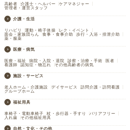
高齢者
介護士・ヘルパー
ケアマネジャー
管理者・運営スタッフ
介護・生活
リハビリ
運動・椅子体操
レク・イベント
面会・家族団らん
食事・食事介助
歩行・入浴・排泄介助
薬・服薬
医療・病気
医療・福祉
病院・入院・退院
診察・治療・手術
医者
看護師
認知症・物忘れ
その他高齢者の病気
施設・サービス
老人ホーム・介護施設
デイサービス
訪問介護・訪問看護
グループホーム
福祉用具
車椅子・電動車椅子
杖・歩行器・手すり
バリアフリー
入れ歯
その他福祉用具
自然・文化・その他