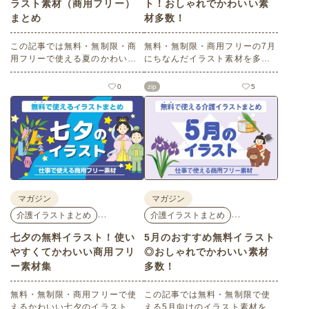
ラスト素材（商用フリー）
ト！おしゃれでかわいい素
まとめ
材多数！
この記事では無料・無制限・商
無料・無制限・商用フリーの7月
用フリーで使える夏のかわいい
にちなんだイラスト素材を多数
イラスト素材を多数ご紹介いた
ご紹介します。どれも印刷に適
します。夏の花であるひまわり
した解像度で、点数制限なしで
0
zip
5
や朝顔、夏祭り、花火、七夕な
自由に使える素材ばかり♪どなた
ど夏ならではのかわいいイラス
でもご利用いただけます！ぜひ
トをご用意！ポスターやパンフ
ご活用ください。
レットなどで使いやすいテイス
トなので、ぜひご活用くださ
い。
マガジン
マガジン
…
…
介護イラストまとめ
介護イラストまとめ
七夕の無料イラスト！使い
5月のおすすめ無料イラスト
やすくてかわいい商用フリ
◎おしゃれでかわいい素材
ー素材集
多数！
無料・無制限・商用フリーで使
この記事では無料・無制限で使
えるかわいい七夕のイラスト素
える5月向けのイラスト素材を多