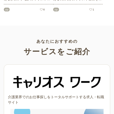
材をご紹介します。短冊の印刷
数ご紹介します。商用フリーの
用テンプレート、飾り文字、使
可愛くておしゃれなイラスト素
zip
6
zip
1
いやすいフレーム素材など多種
材が多数！こどもの日（端午の
多様なイラストをご用意。学校
節句）や母の日などの5月ならで
や会社、老人ホームやデイサー
はのイラストばかりです。使い
ビスなどの介護施設、ご自宅な
やすい透明背景素材なので、ぜ
どで気軽にお使いください。
ひパンフレットやお便りなどの
さまざまなシーンでご活用くだ
さい！
あなたにおすすめの
サービスをご紹介
介護業界でのお仕事探しをトータルサポートする求人・転職
サイト