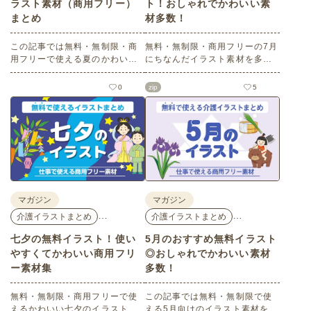
ラスト素材（商用フリー）
ト！おしゃれでかわいい素
まとめ
材多数！
この記事では無料・無制限・商
無料・無制限・商用フリーの7月
用フリーで使える夏のかわいい
にちなんだイラスト素材を多数
イラスト素材を多数ご紹介いた
ご紹介します。どれも印刷に適
します。夏の花であるひまわり
した解像度で、点数制限なしで
0
zip
5
や朝顔、夏祭り、花火、七夕な
自由に使える素材ばかり♪どなた
ど夏ならではのかわいいイラス
でもご利用いただけます！ぜひ
トをご用意！ポスターやパンフ
ご活用ください。
レットなどで使いやすいテイス
トなので、ぜひご活用くださ
い。
マガジン
マガジン
…
…
介護イラストまとめ
介護イラストまとめ
七夕の無料イラスト！使い
5月のおすすめ無料イラスト
やすくてかわいい商用フリ
◎おしゃれでかわいい素材
ー素材集
多数！
無料・無制限・商用フリーで使
この記事では無料・無制限で使
えるかわいい七夕のイラスト素
える5月向けのイラスト素材を多