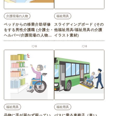
介護現場の人物
福祉用具
ベッドからの移乗介助研修
スライディングボード (その
をする男性介護職 (介護士・
他福祉用具/福祉用具の介護
ヘルパー/介護現場の人物の
イラスト素材)
介護イラスト素材)
0
0
福祉用具
福祉用具
品物に手が届かず困ってい
バスに乗る車椅子（車い