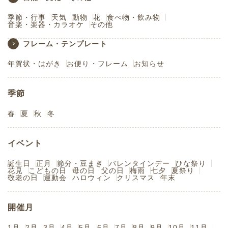
季節・行事
天気
動物
花
食べ物・飲み物
音楽・楽器・カラオケ
その他
フレーム・テンプレート
年賀状・はがき
お便り・フレーム
お知らせ
季節
春
夏
秋
冬
イベント
誕生日
正月
節分・豆まき
バレンタインデー
ひな祭り
花見
こどもの日
母の日
父の日
梅雨
七夕
夏祭り
敬老の日
運動会
ハロウィン
クリスマス
年末
開催月
1月
2月
3月
4月
5月
6月
7月
8月
9月
10月
11月