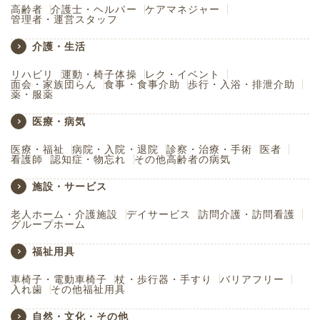
高齢者
介護士・ヘルパー
ケアマネジャー
管理者・運営スタッフ
介護・生活
リハビリ
運動・椅子体操
レク・イベント
面会・家族団らん
食事・食事介助
歩行・入浴・排泄介助
薬・服薬
医療・病気
医療・福祉
病院・入院・退院
診察・治療・手術
医者
看護師
認知症・物忘れ
その他高齢者の病気
施設・サービス
老人ホーム・介護施設
デイサービス
訪問介護・訪問看護
グループホーム
福祉用具
車椅子・電動車椅子
杖・歩行器・手すり
バリアフリー
入れ歯
その他福祉用具
自然・文化・その他