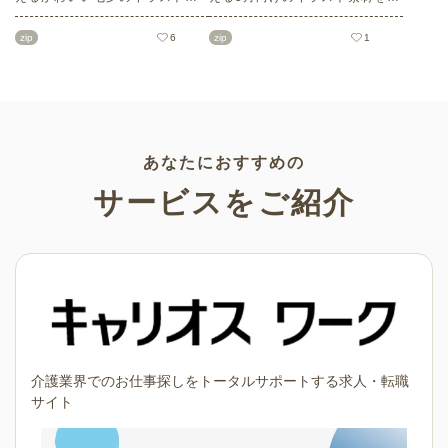
材をご紹介します。短冊の印刷
数ご紹介します。商用フリーの
用テンプレート、飾り文字、使
可愛くておしゃれなイラスト素
zip
6
zip
1
いやすいフレーム素材など多種
材が多数！こどもの日（端午の
多様なイラストをご用意。学校
節句）や母の日などの5月ならで
や会社、老人ホームやデイサー
はのイラストばかりです。使い
ビスなどの介護施設、ご自宅な
やすい透明背景素材なので、ぜ
どで気軽にお使いください。
ひパンフレットやお便りなどの
さまざまなシーンでご活用くだ
さい！
あなたにおすすめの
サービスをご紹介
介護業界でのお仕事探しをトータルサポートする求人・転職
サイト