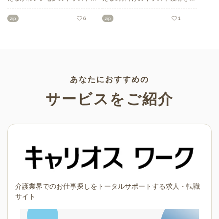
材をご紹介します。短冊の印刷
数ご紹介します。商用フリーの
用テンプレート、飾り文字、使
可愛くておしゃれなイラスト素
zip
6
zip
1
いやすいフレーム素材など多種
材が多数！こどもの日（端午の
多様なイラストをご用意。学校
節句）や母の日などの5月ならで
や会社、老人ホームやデイサー
はのイラストばかりです。使い
ビスなどの介護施設、ご自宅な
やすい透明背景素材なので、ぜ
どで気軽にお使いください。
ひパンフレットやお便りなどの
さまざまなシーンでご活用くだ
さい！
あなたにおすすめの
サービスをご紹介
介護業界でのお仕事探しをトータルサポートする求人・転職
サイト