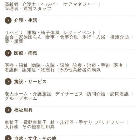
高齢者
介護士・ヘルパー
ケアマネジャー
管理者・運営スタッフ
介護・生活
リハビリ
運動・椅子体操
レク・イベント
面会・家族団らん
食事・食事介助
歩行・入浴・排泄介助
薬・服薬
医療・病気
医療・福祉
病院・入院・退院
診察・治療・手術
医者
看護師
認知症・物忘れ
その他高齢者の病気
施設・サービス
老人ホーム・介護施設
デイサービス
訪問介護・訪問看護
グループホーム
福祉用具
車椅子・電動車椅子
杖・歩行器・手すり
バリアフリー
入れ歯
その他福祉用具
自然・文化・その他