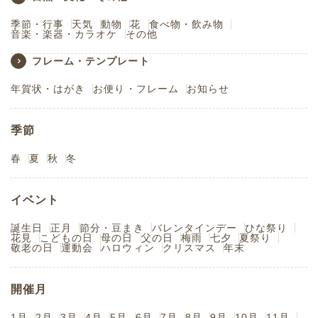
季節・行事
天気
動物
花
食べ物・飲み物
音楽・楽器・カラオケ
その他
フレーム・テンプレート
年賀状・はがき
お便り・フレーム
お知らせ
季節
春
夏
秋
冬
イベント
誕生日
正月
節分・豆まき
バレンタインデー
ひな祭り
花見
こどもの日
母の日
父の日
梅雨
七夕
夏祭り
敬老の日
運動会
ハロウィン
クリスマス
年末
開催月
1月
2月
3月
4月
5月
6月
7月
8月
9月
10月
11月