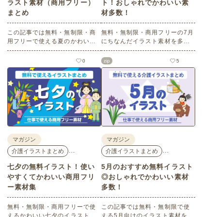
ラスト素材（商用フリー）
ト！おしゃれでかわいい素
まとめ
材多数！
この記事では無料・無制限・商
無料・無制限・商用フリーの7月
用フリーで使える夏のかわいい
にちなんだイラスト素材を多数
イラスト素材を多数ご紹介いた
ご紹介します。どれも印刷に適
します。夏の花であるひまわり
した解像度で、点数制限なしで
0
zip
5
や朝顔、夏祭り、花火、七夕な
自由に使える素材ばかり♪どなた
ど夏ならではのかわいいイラス
でもご利用いただけます！ぜひ
トをご用意！ポスターやパンフ
ご活用ください。
レットなどで使いやすいテイス
トなので、ぜひご活用くださ
い。
マガジン
マガジン
…
…
介護イラストまとめ
介護イラストまとめ
七夕の無料イラスト！使い
5月のおすすめ無料イラスト
やすくてかわいい商用フリ
◎おしゃれでかわいい素材
ー素材集
多数！
無料・無制限・商用フリーで使
この記事では無料・無制限で使
えるかわいい七夕のイラスト素
える5月向けのイラスト素材を多