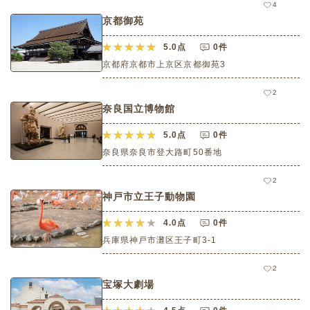
4
京都御苑
5.0
点
0件
京都府京都市上京区京都御苑3
2
奈良国立博物館
5.0
点
0件
奈良県奈良市登大路町50番地
2
神戸市立王子動物園
4.0
点
0件
兵庫県神戸市灘区王子町3-1
2
宝塚大劇場