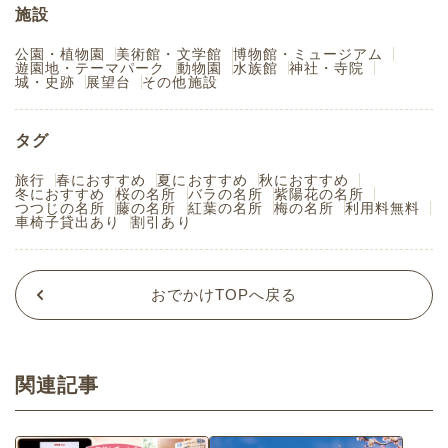
施設
公園・植物園
美術館・文学館
博物館・ミュージアム
遊園地・テーマパーク
動物園
水族館
神社・寺院
城・史跡
展望台
その他施設
タグ
旅行
春におすすめ
夏におすすめ
秋におすすめ
冬におすすめ
桜の名所
バラの名所
紫陽花の名所
つつじの名所
藤の名所
紅葉の名所
梅の名所
利用料無料
車椅子貸出あり
割引あり
おでかけTOPへ戻る
関連記事