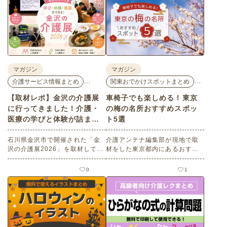
マガジン
マガジン
…
…
介護サービス情報まとめ
関東おでかけスポットまとめ
【取材レポ】金沢の介護展
車椅子でも楽しめる！東京
に行ってきました！介護・
の梅の名所おすすめスポッ
医療の学びと体験が詰まっ
ト5選
た1日。
石川県金沢市で開催された「金
介護アンテナ編集部が現地で取
沢の介護展2026」を取材してき
材をした東京都内にあるおすす
ました。医師による人気講演か
めの梅の名所を５選紹介しま
ら、気軽に参加できるミニ講
す。見どころはもちろんのこと
0
1
座、体験型の企業ブースまで、
バリアフリーの設備面について
介護・医療・健康の“学び・体
も紹介しているので、介護施設
験・相談”が一度にできる、見ど
などでの外出アクティビティの
ころ満載のイベントの様子をレ
事前チェックの際にぜひ参考に
ポートします。
してください。