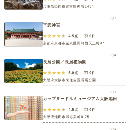
兵庫県姫路市豊富町神谷1434
1
平安神宮
4.5
点
0件
京都府京都市左京区岡崎西天王町97
4
長居公園／長居植物園
5.0
点
0件
大阪府大阪市東住吉区長居公園1-1
1
カップヌードルミュージアム大阪池田
4.5
点
0件
大阪府池田市満寿美町8-25
1