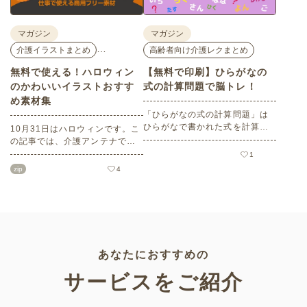
マガジン
マガジン
…
介護イラストまとめ
高齢者向け介護レクまとめ
無料で使える！ハロウィン
【無料で印刷】ひらがなの
のかわいいイラストおすす
式の計算問題で脳トレ！
め素材集
「ひらがなの式の計算問題」は
ひらがなで書かれた式を計算す
10月31日はハロウィンです。こ
る問題です。想像力やワーキン
の記事では、介護アンテナで扱
グメモリのトレーニングとして
う高齢者向けイラスト素材か
1
も活用できる脳トレ問題です。
ら、ハロウィンにちなんだおば
zip
4
こちらは会員登録をすると無料
けやかぼちゃなどの素材をご紹
でプリントすることができるの
介します。いずれも万人受けす
でぜひご活用ください！
るデザインで背景は透明処理済
み。商用利用もOKなので制作に
ご活用ください。
あなたにおすすめの
サービスをご紹介