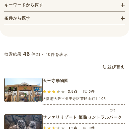
キーワードから探す
条件から探す
46
検索結果
件
21～40件を表示
並び替え
天王寺動物園
3.5
点
0件
大阪府大阪市天王寺区茶臼山町1-108
5
サファリリゾート 姫路セントラルパーク
3.5
点
0件