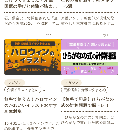
に行ってきました！介護・
の梅の名所おすすめスポッ
医療の学びと体験が詰まっ
ト5選
た1日。
石川県金沢市で開催された「金
介護アンテナ編集部が現地で取
沢の介護展2026」を取材してき
材をした東京都内にあるおすす
ました。医師による人気講演か
めの梅の名所を５選紹介しま
ら、気軽に参加できるミニ講
す。見どころはもちろんのこと
0
1
座、体験型の企業ブースまで、
バリアフリーの設備面について
介護・医療・健康の“学び・体
も紹介しているので、介護施設
験・相談”が一度にできる、見ど
などでの外出アクティビティの
ころ満載のイベントの様子をレ
事前チェックの際にぜひ参考に
ポートします。
してください。
マガジン
マガジン
…
介護イラストまとめ
高齢者向け介護レクまとめ
無料で使える！ハロウィン
【無料で印刷】ひらがなの
のかわいいイラストおすす
式の計算問題で脳トレ！
め素材集
「ひらがなの式の計算問題」は
ひらがなで書かれた式を計算す
10月31日はハロウィンです。こ
る問題です。想像力やワーキン
の記事では、介護アンテナで扱