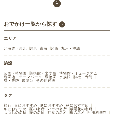
1
おでかけ一覧から探す
エリア
北海道・東北
関東
東海
関西
九州・沖縄
施設
公園・植物園
美術館・文学館
博物館・ミュージアム
遊園地・テーマパーク
動物園
水族館
神社・寺院
城・史跡
展望台
その他施設
タグ
旅行
春におすすめ
夏におすすめ
秋におすすめ
冬におすすめ
桜の名所
バラの名所
紫陽花の名所
つつじの名所
藤の名所
紅葉の名所
梅の名所
利用料無料