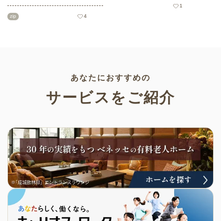
グメモリのトレーニングとして
う高齢者向けイラスト素材か
1
も活用できる脳トレ問題です。
ら、ハロウィンにちなんだおば
zip
4
こちらは会員登録をすると無料
けやかぼちゃなどの素材をご紹
でプリントすることができるの
介します。いずれも万人受けす
でぜひご活用ください！
るデザインで背景は透明処理済
み。商用利用もOKなので制作に
ご活用ください。
あなたにおすすめの
サービスをご紹介