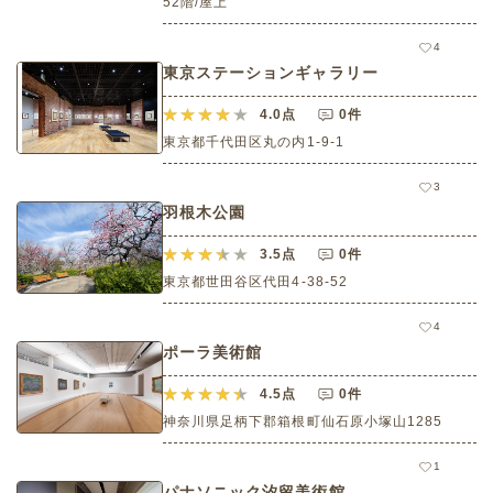
52階/屋上
4
東京ステーションギャラリー
4.0
点
0件
東京都千代田区丸の内1-9-1
3
羽根木公園
3.5
点
0件
東京都世田谷区代田4-38-52
4
ポーラ美術館
4.5
点
0件
神奈川県足柄下郡箱根町仙石原小塚山1285
1
パナソニック汐留美術館