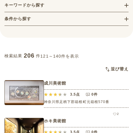
キーワードから探す
条件から探す
206
検索結果
件
121～140件を表示
並び替え
成川美術館
3.5
点
0件
神奈川県足柄下郡箱根町元箱根570番
2
ホキ美術館
3.5
点
0件