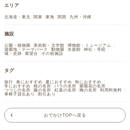
エリア
北海道・東北
関東
東海
関西
九州・沖縄
施設
公園・植物園
美術館・文学館
博物館・ミュージアム
遊園地・テーマパーク
動物園
水族館
神社・寺院
城・史跡
展望台
その他施設
タグ
旅行
春におすすめ
夏におすすめ
秋におすすめ
冬におすすめ
桜の名所
バラの名所
紫陽花の名所
つつじの名所
藤の名所
紅葉の名所
梅の名所
利用料無料
車椅子貸出あり
割引あり
おでかけTOPへ戻る