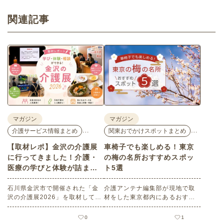
関連記事
マガジン
マガジン
…
…
介護サービス情報まとめ
関東おでかけスポットまとめ
【取材レポ】金沢の介護展
車椅子でも楽しめる！東京
に行ってきました！介護・
の梅の名所おすすめスポッ
医療の学びと体験が詰まっ
ト5選
た1日。
石川県金沢市で開催された「金
介護アンテナ編集部が現地で取
沢の介護展2026」を取材してき
材をした東京都内にあるおすす
ました。医師による人気講演か
めの梅の名所を５選紹介しま
ら、気軽に参加できるミニ講
す。見どころはもちろんのこと
0
1