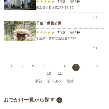
3.5
点
0件
東京都渋谷区広尾3-12-36
1
千葉市動物公園
3.5
点
0件
千葉県千葉市若葉区源町280
2
1
2
3
4
5
6
7
8
9
10
11
最初
前へ
次へ
最後
おでかけ一覧から探す