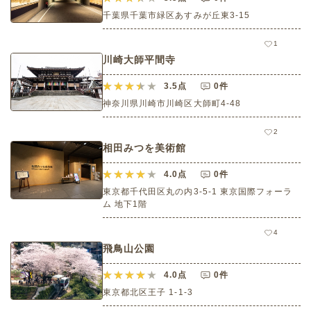
千葉県千葉市緑区あすみが丘東3-15
1
川崎大師平間寺
3.5
点
0件
神奈川県川崎市川崎区大師町4-48
2
相田みつを美術館
4.0
点
0件
東京都千代田区丸の内3-5-1 東京国際フォーラ
ム 地下1階
4
飛鳥山公園
4.0
点
0件
東京都北区王子 1-1-3