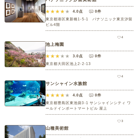
4.0
点
0件
東京都港区東新橋1-5-1 パナソニック東京汐留
ビル4階
4
池上梅園
3.0
点
0件
東京都大田区池上2-2-13
4
サンシャイン水族館
4.0
点
0件
東京都豊島区東池袋3-1 サンシャインシティ ワ
ールドインポートマートビル 屋上
3
山種美術館