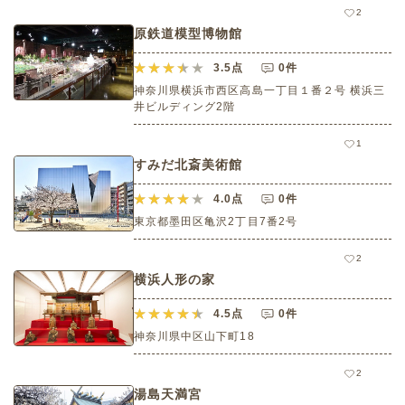
2
原鉄道模型博物館
3.5
点
0件
神奈川県横浜市西区高島一丁目１番２号 横浜三
井ビルディング2階
1
すみだ北斎美術館
4.0
点
0件
東京都墨田区亀沢2丁目7番2号
2
横浜人形の家
4.5
点
0件
神奈川県中区山下町18
2
湯島天満宮