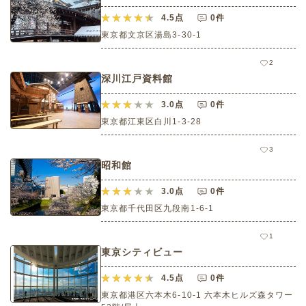
4.5
点
0件
東京都文京区湯島3-30-1
2
深川江戸資料館
3.0
点
0件
東京都江東区白川1-3-28
3
昭和館
3.0
点
0件
東京都千代田区九段南1-6-1
1
東京シティビュー
4.5
点
0件
東京都港区六本木6-10-1 六本木ヒルズ森タワー