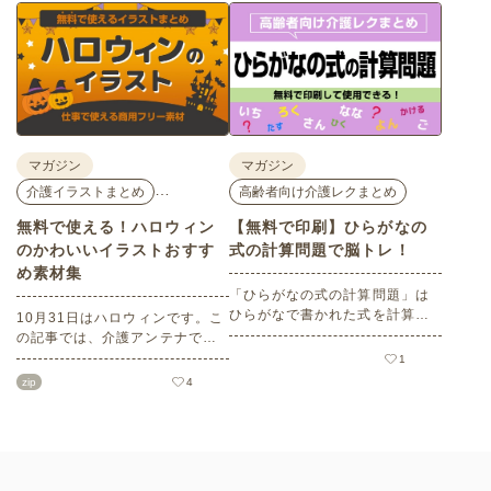
座、体験型の企業ブースまで、
バリアフリーの設備面について
介護・医療・健康の“学び・体
も紹介しているので、介護施設
験・相談”が一度にできる、見ど
などでの外出アクティビティの
ころ満載のイベントの様子をレ
事前チェックの際にぜひ参考に
ポートします。
してください。
マガジン
マガジン
…
介護イラストまとめ
高齢者向け介護レクまとめ
無料で使える！ハロウィン
【無料で印刷】ひらがなの
のかわいいイラストおすす
式の計算問題で脳トレ！
め素材集
「ひらがなの式の計算問題」は
ひらがなで書かれた式を計算す
10月31日はハロウィンです。こ
る問題です。想像力やワーキン
の記事では、介護アンテナで扱
グメモリのトレーニングとして
う高齢者向けイラスト素材か
1
も活用できる脳トレ問題です。
ら、ハロウィンにちなんだおば
zip
4
こちらは会員登録をすると無料
けやかぼちゃなどの素材をご紹
でプリントすることができるの
介します。いずれも万人受けす
でぜひご活用ください！
るデザインで背景は透明処理済
み。商用利用もOKなので制作に
ご活用ください。